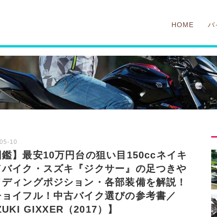
HOME
バ
鑑】最安10万円台の狙い目150ccネイキ
ドバイク・スズキ『ジクサー』の足つきや
イディングポジション・各部装備を解説！
チョイフル！中古バイク選びの参考書／
ZUKI GIXXER（2017）】