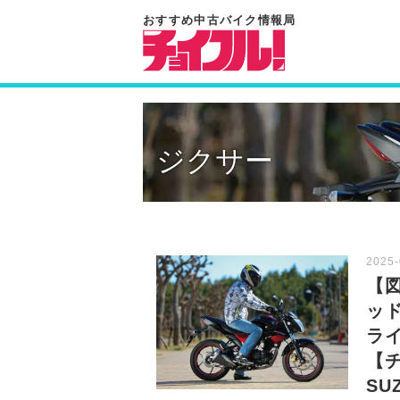
ジクサー
【図
ッ
ラ
【
SU