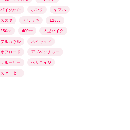
バイク紹介
ホンダ
ヤマハ
スズキ
カワサキ
125cc
250cc
400cc
大型バイク
フルカウル
ネイキッド
オフロード
アドベンチャー
クルーザー
ヘリテイジ
スクーター