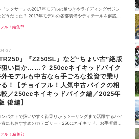
キ『ジクサー』の2017年モデルの足つきやライディングポジシ
はどうだった？ 2017年モデルの各部装備やディテールを解説し
！▶▶▶写真（20枚）はこちら！▶▶▶『チョイフル！』の公
イフル！編集部
旧Twitter）はこちら！
TR250』『Z250SL』など“ちょい古”絶版
狙い目か……？ 250ccネイキッドバイク
海外モデルも中古なら手ごろな投資で乗り
せる！【チョイフル！人気中古バイクの相
較／250ccネイキッドバイク編／2025年
版 後編】
コンパクトで扱いやすく街乗りからツーリングまで活躍するバイ
心者にもおすすめのカテゴリー・250ccネイキッド。お手頃価格
イク選びするなら、生産終了して数年経つ“ちょい古”モデルが狙
イフル！編集部
も⁉▶▶▶『チョイフル！』の公式Ｘ（旧Twitter）はこちら！