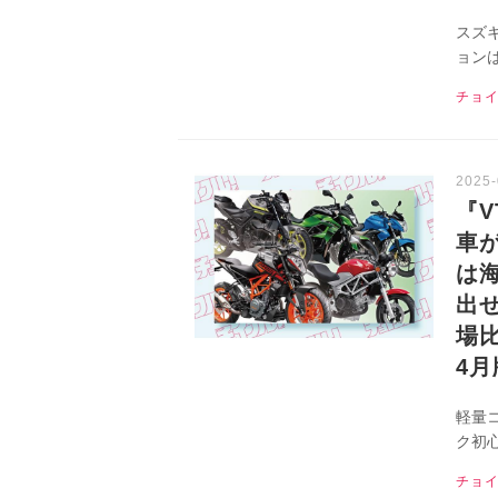
スズ
ョン
ます
チョ
式Ｘ（
『V
車が
は
出
場比
4月
軽量
ク初
でバ
チョ
い目か