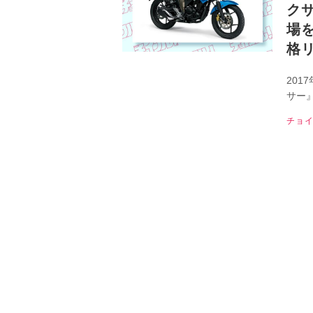
クサ
場
格リ
201
サー』
古車
チョ