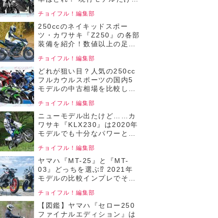
中古でお得に狙える4機種の
チョイフル！編集部
価格をまとめて比較！【チョ
イフル！人気中古バイクの相
250ccのネイキッドスポー
場比較／250ccネイキッドバ
ツ・カワサキ『Z250』の各部
イク編／2025年4月版 前編】
装備を紹介！数値以上の足つ
き性も魅力！【チョイフル！
チョイフル！編集部
中古バイク選びの参考書／
KAWASAKI Z250（2019）】
どれが狙い目？人気の250cc
フルカウルスポーツの国内5
モデルの中古相場を比較して
みた！【チョイフル！人気中
チョイフル！編集部
古バイクの相場比較 250ccフ
ルカウルバイク編／2025年2
ニューモデル出たけど……カ
月版】
ワサキ『KLX230』は2020年
モデルでも十分なパワーと足
回りで初心者からベテランま
チョイフル！編集部
で本格的なオフロード走行が
楽しめる！【チョイフル！中
ヤマハ『MT-25』と『MT-
古バイク選びの参考書／
03』どっちを選ぶ⁉ 2021年
KAWASAKI KLX230】
モデルの比較インプレでそれ
ぞれのメリットをチェック！
チョイフル！編集部
【チョイフル！中古バイク選
びの参考書／YAMAHA MT-
【図鑑】ヤマハ『セロー250
25 ABS / MT-03
ファイナルエディション』は