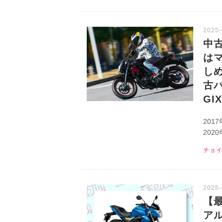
中
は
し
古バ
GI
201
20
きや
チョ
イク
【最
ア