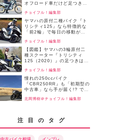
ABS（2021）】
オフロード車だけど足つき性
バツグン！高い走破性を実現
チョイフル！編集部
する成熟した各部装備も魅
力！【チョイフル！中古バイ
ヤマハの原付二種バイク『ト
ク選びの参考書／YAMAHA
リシティ125』なら特徴的な
SERROW Final
「前2輪」で毎日の移動が安
Edition（2020）】
心＆快適に！【チョイフル！
チョイフル！編集部
中古バイク選びの参考書／
YAMAHA
【図鑑】ヤマハの3輪原付二
TRICITY125（2020）】
種スクーター『トリシティ
125（2020）』の足つきは？
各部装備を写真でチェック！
チョイフル！編集部
【チョイフル！中古バイク選
びの参考書／YAMAHA
憧れの250ccバイク
TRICITY125（2020）】
『CBR250RR』も「初期型の
中古車」なら手が届く!? でも
走りの性能は新型に比べてど
北岡博樹＠チョイフル！編集部
うなんだ？ 【チョイフル！中
古バイク選びの参考書 ／
HONDA
CBR250RR（2018）前編 】
注目のタグ
中古バイク相場
インプレ