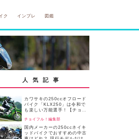
イク
インプレ
図鑑
人気記事
カワサキの250ccオフロード
バイク「KLX250」は令和で
も楽しい万能選手！【チョイ
フル！中古バイク選びの参考
チョイフル！編集部
書／Kawasaki
KLX250（2008～2016）】
国内メーカーの250ccネイキ
ッドバイクでおすすめの中古
車はどれ？ 現行モデルだけど