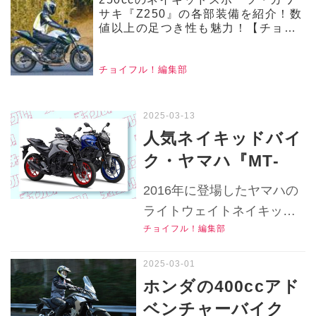
サキ『Z250』の各部装備を紹介！数
値以上の足つき性も魅力！【チョイ
フル！中古バイク選びの参考書／
KAWASAKI Z250（2019）】
チョイフル！編集部
人気ネイキッドバイ
ク・ヤマハ『MT-
25』『MT-03』の
2016年に登場したヤマハの
2020～2024年モデ
ライトウェイトネイキッド
ルの中古車はいくら
チョイフル！編集部
『MT-25』とその兄弟モデ
で買える？ 価格的に
ル『MT-03』の2020～2024
は大差ないから選ぶ
年モデルの中古車は今いく
ホンダの400ccアド
らで買える？中古車実勢価
基準は好みと維持
ベンチャーバイク
格や中古バイク選びの特長