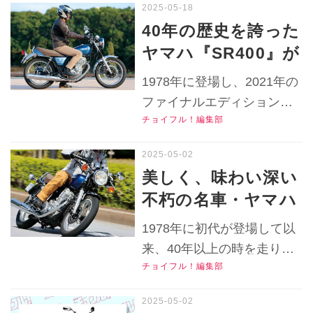
Twitter）はこちら！
るかも……？【チョ
買える？2025年5月時点で
40年の歴史を誇った
の中古車実勢価格や中古バ
イフル！おすすめ中
ヤマハ『SR400』が
イクの特長をリサーチしま
古バイク価格リサー
辿り着いた最終モデ
す！▶▶▶『チョイフ
1978年に登場し、2021年の
チ／2025年5月版】
ルの各部装備やディ
ル！』の公式Ｘ（旧
ファイナルエディションま
Twitter）はこちら！
テールを解説！足つ
チョイフル！編集部
で長い歴史を紡いだヤマハ
きやライディングポ
のヘリテイジモデル
ジションはどうだっ
『SR400』の足つきやライ
美しく、味わい深い
ディングポジション、各部
た？【チョイフル！
不朽の名車・ヤマハ
装備＆ディテールを解説し
中古バイク選びの参
『SR400』は時を経
ます！写真（13枚）はこち
1978年に初代が登場して以
考書／YAMAHA
ても変わらない独自
ら！▶▶▶『チョイフ
来、40年以上の時を走り続
SR400（2019）】
ル！』の公式Ｘ（旧
の世界観が魅力！
チョイフル！編集部
けたヤマハの名車
Twitter）はこちら！
【チョイフル！中古
『SR400』。その最終モデ
バイク選びの参考書
ルとなった2021年モデル・