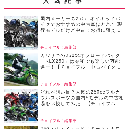
ョイフル！ バイク
人気記事
ます！▶▶▶写真はこち
選びの参考書】
ら！▶▶▶『チョイフ
国内メーカーの250ccネイキッドバ
ル！』の公式Ｘ（旧
イクでおすすめの中古車はどれ？ 現
行モデルだけど中古でお得に狙える4
Twitter）はこちら！
機種の価格をまとめて比較！【チョ
イフル！人気中古バイクの相場比較
／250ccネイキッドバイク編／2025
チョイフル！編集部
年4月版 前編】
カワサキの250ccオフロードバイク
「KLX250」は令和でも楽しい万能
選手！【チョイフル！中古バイク選
びの参考書／Kawasaki
KLX250（2008～2016）】
チョイフル！編集部
どれが狙い目？人気の250ccフルカ
ウルスポーツの国内5モデルの中古相
場を比較してみた！【チョイフル！
人気中古バイクの相場比較 250ccフ
ルカウルバイク編／2025年2月版】
チョイフル！編集部
250ccのネイキッドスポーツ・カワ