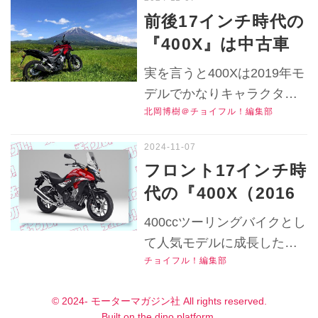
かも？ 【人気バイ
かったけど、それ以上にこ
前後17インチ時代の
のバイクがすごいのは……
クのインプレ
『400X』は中古車
▶▶▶『チョイフル！』の
Revival／
で狙うべきバイク
公式Ｘ（旧Twitter）はこち
実を言うと400Xは2019年モ
400X（2016～
か？ この頃までは
ら！
デルでかなりキャラクター
2018）後編】
「オンロードバイク
北岡博樹＠チョイフル！編集部
が変わったバイクです。そ
設計」だったけ
れまでは400Xって前後17イ
ど……【人気バイク
ンチホイールの「オンロー
フロント17インチ時
ドバイク」だったし……だ
のインプレRevival
代の『400X（2016
けど2018年までの400Xが持
／400X（2016～
～2018）』の中古車
つ、まったくスピードを出
400ccツーリングバイクとし
2018）前編】
価格や相場はいく
す気にならない「のんび
て人気モデルに成長した
り」感には逆に驚いた記憶
ら？ 400ccの快適ツ
チョイフル！編集部
400X。最終モデルはなかな
があります。▶▶▶『チョ
ーリングバイクだけ
かの高級車となりました
イフル！』の公式Ｘ（旧
© 2024- モーターマガジン社 All rights reserved.
に走行距離が悩まし
が、中古の初期型ならお値
Built on
the dino platform
.