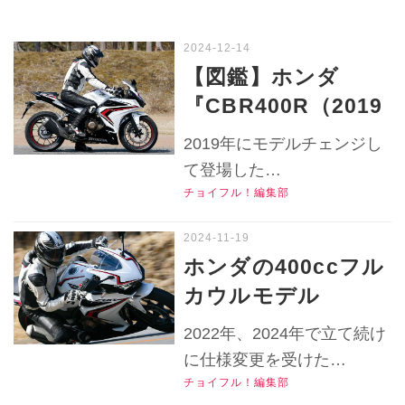
【図鑑】ホンダ
『CBR400R（2019
）』の足つき・ライ
2019年にモデルチェンジし
ディングポジション
て登場した
や各部装備はどうだ
チョイフル！編集部
『CBR400RR』。スタイリ
った？【チョイフ
ングやハンドル位置、エン
ル！中古バイク選び
ジンなどに大幅な変更が施
ホンダの400ccフル
された2019年モデル。その
の参考書】
カウルモデル
足つき性やライディングポ
『CBR400R』は
ジション、各部装備やディ
2022年、2024年で立て続け
2019年仕様も扱い易
テールを紹介します！
に仕様変更を受けた
▶▶▶『チョイフル！』の
いスポーツバイク！
チョイフル！編集部
『CBR400R』。中古車を狙