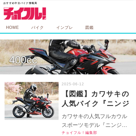
HOME
バイク
インプレ
図鑑
400cc
【図鑑】カワサキの
人気バイク『ニンジ
ャ400』の足つきや
カワサキの人気フルカウル
ライディングポジシ
スポーツモデル『ニンジャ
ョンは？各部装備を
チョイフル！編集部
400』の足つきやライディン