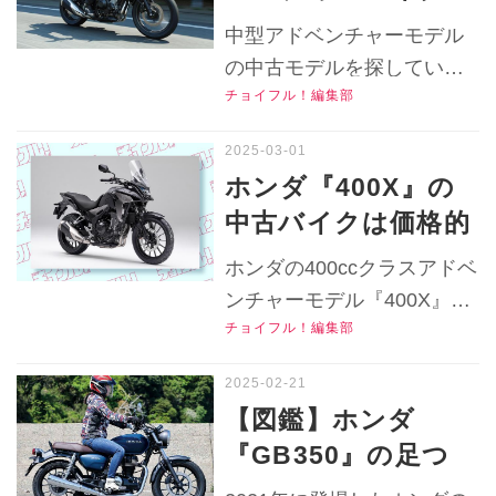
費？【チョイフル！
『400X』の2019年
をリサーチします！
中型アドベンチャーモデル
おすすめ中古バイク
モデルはフロント
▶▶▶『チョイフル！』の
の中古モデルを探している
価格リサーチ／2025
公式Ｘ（旧Twitter）はこち
19インチ化で走破性
チョイフル！編集部
人は必見？ 2019年に大きく
年3月版】
ら！
アップ！前モデルか
モデルチェンジした本格ク
ら進化したポイント
ロスオーバーモデルのイン
ホンダ『400X』の
プレはこうだった！
は？【チョイフル！
中古バイクは価格的
▶▶▶『チョイフル！』の
中古車バイク選びの
には初代が安いけ
公式Ｘ（旧Twitter）はこち
ホンダの400ccクラスアドベ
参考書／HONDA
ど……。より“冒
ら！
ンチャーモデル『400X』の
400X（2019）】
険”するなら2019年
チョイフル！編集部
2019～2021年モデルの中古
モデル以降の中古車
車はいくらで買える？ 2024
がおすすめ！【チョ
年10月時点での中古車実勢
【図鑑】ホンダ
価格やバイク選びの特徴を
イフル！おすすめ中
『GB350』の足つ
リサーチします！
古バイク価格リサー
き・ライディングポ
▶▶▶『チョイフル！』の