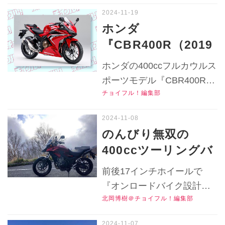
公式Ｘ（旧Twitter）はこち
中古で狙っている
っているならフォークが倒
ら！
方、当時のインプレ
立化する前の2019年度イン
ホンダ
プレは必見⁉ 2019年モデル
＆評価をどうぞ！
『CBR400R（2019
は登場時どう評価されてい
【チョイフル！中古
～2021）』の中古車
た？▶▶▶『チョイフ
ホンダの400ccフルカウルス
バイク選びの参考
価格や相場はいく
ル！』の公式Ｘ（旧
ポーツモデル『CBR400R』
書】
Twitter）はこちら！
ら？ 2019年モデル
チョイフル！編集部
の中古車はいくらで買え
は60万円代でおトク
る？ 2024年10月1日時点で
な個体が多めかも！
の中古車実勢価格やバイク
のんびり無双の
選びの特徴をリサーチしま
【チョイフル！バイ
400ccツーリングバ
す。▶▶▶『チョイフ
ク選びの参考書／
イク!? オンロード
ル！』の公式Ｘ（旧
前後17インチホイールで
2024年10月版】
メインなら
Twitter）はこちら！
『オンロードバイク設計』
『400X』の中古車
北岡博樹＠チョイフル！編集部
だった頃の400X。プチアド
はけっこうアリなの
ベンチャーは楽しめるとわ