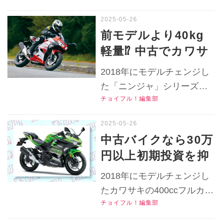
2019年モデルの写
グポジション、各部装備を
真で解説！【チョイ
写真でチェック！文：太田
前モデルより40kg
安治、オートバイ編集部※
フル！中古バイク選
軽量⁉ 中古でカワサ
この記事は2019年7月23日
びの参考書／
キ『ニンジャ400』
にwebオートバイで公開さ
2018年にモデルチェンジし
KAWASAKI
を狙うなら2018年
れたものを再構成した記事
た「ニンジャ」シリーズの
NINJA400（2019）
です。▶▶▶写真はこち
モデル以降がおすす
チョイフル！編集部
中核『ニンジャ400』。車体
】
ら！｜カワサキ「ニンジャ
め？【チョイフル！
が「ニンジャ650」がベース
400（2019）」▶▶▶『チ
中古バイク選びの参
だった前モデルから同じく
中古バイクなら30万
ョイフル！』の公式Ｘ（旧
モデルチェンジした「ニン
考書／KAWASAKI
円以上初期投資を抑
Twitter）はこちら！
ジャ250」ベースになったヨ
Ninja400（2018）
えて人気のカワサキ
ンヒャクニンジャの実力
2018年にモデルチェンジし
】
『ニンジャ
派？2018年モデルのインプ
たカワサキの400ccフルカウ
レを紹介！▶▶▶『チョイ
400（2018～
チョイフル！編集部
ルスポーツ『ニンジャ400』
フル！』の公式Ｘ（旧
2024）』に乗り出せ
の中古バイクは今いくらで