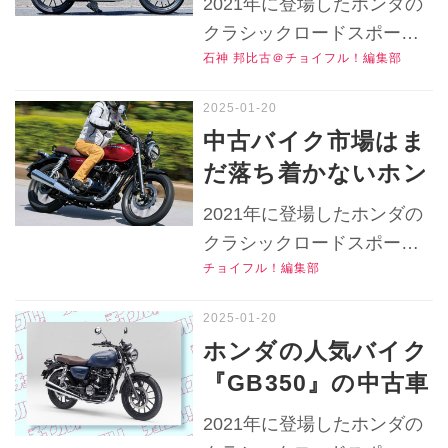
2021年に登場したホンダの
チ／2025年2月版】
ジションとクラシカ
公式Ｘ（旧Twitter）はこち
クラシックロードスポーツ
ら！
ルな雰囲気を演出す
石神 邦比古＠チョイフル！編集部
『GB350』。レトロなスタ
る各部装備を紹介！
イリングと鼓動感ある走り
【チョイフル！中古
が魅力なロードスターのラ
中古バイク市場はま
イディングポジションや足
バイク選びの参考書
だ落ち着かないホン
つき、各部装備を紹介しま
／HONDA
ダ『GB350』だけ
す！ ▶▶▶写真はこちら！
2021年に登場したホンダの
GB350（2021）】
ど……レトロなスタ
▶▶▶『チョイフル！』の
クラシックロードスポーツ
公式Ｘ（旧Twitter）はこち
イリングと単気筒ら
チョイフル！編集部
モデル『GB350』。現行で
ら！ 文：オートバイ編集部
しい走りを楽しみた
も人気なバイクですが、
／モデル：梅本まどか この
いならこの一台！
2021年モデルでの試乗イン
ホンダの人気バイク
記事は2021年6月6日にweb
プレッションはどうだっ
【チョイフル！中古
『GB350』の中古車
オートバイで公開されたも
た？▶▶▶『チョイフ
バイク選びの参考書
のを再構成した記事です。
は安い？高い……？
ル！』の公式Ｘ（旧
2021年に登場したホンダの
／HONDA
ホンダ『GB350』足つき＆
中型免許で乗れるク
Twitter）はこちら！