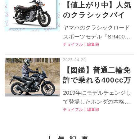
【値上がり中】人気
ファイナルエディションの
／YAMAHA SR400
のクラシックバイ
インプレをお送りします！
Final
ク・ヤマハ
▶▶▶『チョイフル！』の
ヤマハのクラシックロード
Edition（2021）】
『SR400（2010～
公式Ｘ（旧Twitter）はこち
スポーツモデル『SR400』
ら！
2021）の購入はお早
チョイフル！編集部
の2010～2021年モデルの中
めに？ 値段も大き
古車はいくらで買える？
く変わらないから扱
2025年4月時点での中古車
【図鑑】普通二輪免
実勢価格やバイク選びの特
いやすい高年式が狙
許で乗れる400cc万
徴をリサーチします！
い目かも！【チョイ
能アドベンチャーバ
▶▶▶『チョイフル！』の
2019年にモデルチェンジし
フル！ おすすめの
イク・ホンダ
公式Ｘ（旧Twitter）はこち
て登場したホンダの本格ク
中古バイク価格リサ
ら！
『400X（2019）』
チョイフル！編集部
ロスオーバーモデル
ーチ／2025年4月
の足つきや各部装備
『400X』の足つき性やライ
版】
はどうだった？【チ
ディングポジション、各部
装備やディテールを紹介し