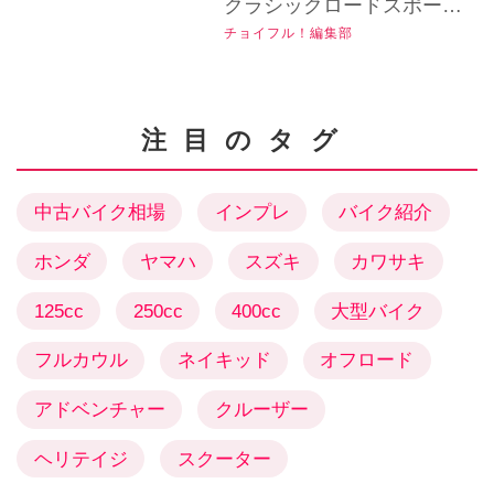
クラシックロードスポーツ
GB350（2021）】
ライディングポジション 手
ラシックロードスタ
チョイフル！編集部
『GB350』の2021～2024年
前にセットされたハンドル
ーの中古車価格や相
モデルの中古車はいくらで
とステップのおかげで、ポ
場をリサーチ！【チ
買える？2025年1月時点で
ジションはリラックスでき
の中古車実勢価格やバイク
ョイフル！おすすめ
注目のタグ
るもの。シート高は800mm
選びの特長をリサーチしま
中古バイク価格リサ
ですが、サイドカバーの張
す！▶▶▶『チョイフ
ーチ／2025年1月
中古バイク相場
インプレ
バイク紹介
り出しで足つきはかかと...
ル！』の公式Ｘ（旧
版】
ホンダ
ヤマハ
スズキ
カワサキ
Twitter）はこちら！
125cc
250cc
400cc
大型バイク
フルカウル
ネイキッド
オフロード
アドベンチャー
クルーザー
ヘリテイジ
スクーター