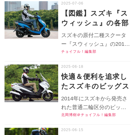
らいだけど……【チ
ク今いくらで買える？ 中古
【図鑑】スズキ『ス
車実勢価格や中古バイクの
ョイフル！おすすめ
ウィッシュ』の各部
特徴をリサーチします！
中古バイク価格リサ
装備や足つきを解
▶▶▶『チョイフル！』の
スズキの原付二種スクータ
ーチ／2025年7月
説！リアキャリア標
公式Ｘ（旧Twitter）はこち
ー『スウィッシュ』の2018
版】
ら！
準装備で快適性も十
チョイフル！編集部
年モデルの足つき性や各部
分！【チョイフル！
装備はどうだった？ 標準装
中古バイク選びの参
備されたリアキャリアをは
快適＆便利を追求し
じめ日々の移動を快適にす
考書／SUZUKI
たスズキのビッグス
る機能が満載！▶▶▶写真
SWISH（2018）】
クーター『バーグマ
（12枚）はこちら！｜スズ
2014年にスズキから発売さ
ン200』の装備を写
キ『スウィッシュ
れた普通二輪区分のビッグ
（2018）』▶▶▶『チョイ
真付きで解説！足つ
北岡博樹＠チョイフル！編集部
スクーター『バーグマン
フル！』の公式Ｘ（旧
きやライディングポ
200』の各部ディテール、足
Twitter）はこちら！文：太
ジションはどうだっ
つきやライディングポジシ