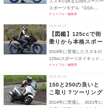
スズキの誇る125ccスーパー
イク価格リサーチ／
『GSX-R125』の各
ら！
スポーツモデル『GSX-
2025年6月版】
部装備を解説！原付
チョイフル！編集部
R125』のライディングポジ
二種モデルらしく足
ションや足つきをチェッ
つきも良好！【チョ
ク！本格的なスポーツライ
【図鑑】125ccで街
ディングを可能にする各部
イフル！中古バイク
乗りから本格スポー
装備も紹介します！▶▶▶
選びの参考書／
ツが楽しめるスズキ
写真はこちら！▶▶▶『チ
2018年に登場したスズキの
SUZUKI GSX-
『GSX-S125』の足
ョイフル！』の公式Ｘ（旧
125ccスポーツネイキッド
R125（2020）】
Twitter）はこちら！
つきや各部装備を解
チョイフル！編集部
『GSX-S125』の足つきや
説！【チョイフル！
ライディングポジションは
中古バイク選びの参
どうだった？各部装備やデ
150と250の良いと
ィテールを紹介します！
考書／SUZUKI
こ取り？ツーリング
▶▶▶写真（13枚）はこち
GSX-
もこなせるスズキ
ら！▶▶▶『チョイフ
2014年に登場し、2021年に
S125（2021）】
『バーグマン200』
ル！』の公式Ｘ（旧