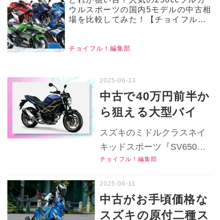
ウルスポーツの国内5モデルの中古相
場を比較してみた！【チョイフル！
人気中古バイクの相場比較 250ccフ
ルカウルバイク編／2025年2月版】
チョイフル！編集部
中古で40万円前半か
ら狙える大型バイ
ク・スズキ
スズキのミドルクラスネイ
『SV650』は扱い易
キッドスポーツ『SV650』
いエンジンや足つき
チョイフル！編集部
の2016～2024年モデルの中
の良さでエントリー
古バイクは今いくらで買え
ユーザーにもおすす
る？ 中古車の特長や選ぶ際
中古がお手頃価格な
のポイントをリサーチ！
め！【チョイフル！
スズキの原付二種ス
▶▶▶『チョイフル！』の