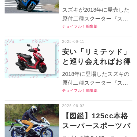
おすすめ中古バイク
クーター『スウィッ
公式Ｘ（旧Twitter）はこち
スズキが2018年に発売した
価格リサーチ／2025
シュ』はフロント10
ら！
原付二種スクーター『スウ
年6月版】
インチのクイックな
チョイフル！編集部
ィッシュ』の当時のインプ
走りで都市部の移動
レを紹介！ フロント10イン
が快適！【チョイフ
チホイールを採用したちょ
安い「リミテッド」
い古絶版コミューターの使
ル！中古バイク選び
と巡り会えればお得
用感はどうだった？
の参考書／SUZUKI
かも？スズキの原付
▶▶▶『チョイフル！』の
2018年に登場したスズキの
SWISH（2018）】
二種バイク『スウィ
公式Ｘ（旧Twitter）はこち
原付二種スクーター『スウ
ら！
ッシュ』はちょい古
チョイフル！編集部
ィッシュ』の中古バイクは
絶版スクーターだけ
今いくらで買える？中古車
ど都市部の移動は超
実勢価格や中古バイク選び
【図鑑】125cc本格
の特長をリサーチします！
快適！【チョイフ
スーパースポーツバ
▶▶▶『チョイフル！』の
ル！おすすめ中古バ
イク・スズキ
公式Ｘ（旧Twitter）はこち