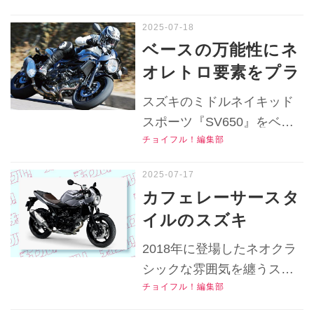
ルが魅力！【チョイ
スポーツ『SV650X』の足つ
フル！中古バイク選
きや各部装備を写真と共に
ベースの万能性にネ
解説！▶▶▶写真（12枚）
びの参考書／
オレトロ要素をプラ
はこちら｜スズキ
SUZUKI
スしたスズキ
『SV650X（2018）』
スズキのミドルネイキッド
SV650X（2018）】
『SV650X』はスポ
▶▶▶『チョイフル！』の
スポーツ『SV650』をベー
公式Ｘ（旧Twitter）はこち
ーティーな走りが魅
チョイフル！編集部
スとし2018年に登場した
ら！※この記事は2018年10
力の大型ネイキッ
『SV650X』。ネオクラシッ
月25日にwebオートバイで
ド！【チョイフル！
クなスタイリングに仕立て
カフェレーサースタ
公開されたものを再構成し
直されたロードスターの実
中古バイク選びの参
イルのスズキ
た記事です。
力は？ 中古市場も狙い目の
考書／SUZUKI
『SV650X』の中古
2018年モデルのインプレを
2018年に登場したネオクラ
SV650X（2018）】
バイクはいくらで買
再チェック！▶▶▶『チョ
シックな雰囲気を纏うスズ
イフル！』の公式Ｘ（旧
える？値段は
チョイフル！編集部
キのミドルネイキッドスポ
Twitter）はこちら！
『SV650』と同じく
ーツ『SV650X』の中古バイ