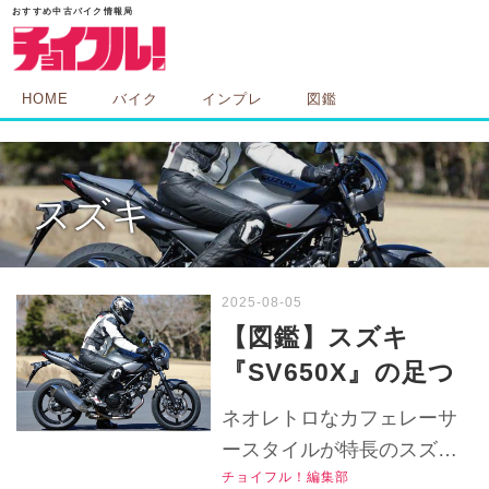
HOME
バイク
インプレ
図鑑
スズキ
【図鑑】スズキ
『SV650X』の足つ
きや各部装備を解
ネオレトロなカフェレーサ
説！レトロな雰囲気
ースタイルが特長のスズキ
を演出するディテー
チョイフル！編集部
のミドルクラスネイキッド