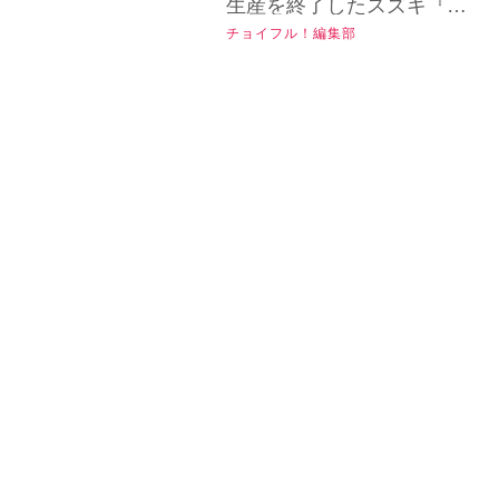
生産を終了したスズキ『バ
Twitter）はこちら！
は中古もお手頃で都
チョイフル！編集部
ーグマン200』は、快適性を
市部のコミューター
追求したビッグスクーター
とてしても活躍！
モデル。高速道路も乗れて
中古も手頃な個体が多いか
【チョイフル！中古
注目のタグ
ら、ちょっと広範囲の移動
バイク選びの参考書
手段を探している方にはピ
／SUZUKI
中古バイク相場
インプレ
バイク紹介
ッタリかも？▶▶▶『チョ
BURGMAN200（20
ホンダ
ヤマハ
スズキ
カワサキ
イフル！』の公式Ｘ（旧
20）】
Twitter）はこちら！
125cc
250cc
400cc
大型バイク
フルカウル
ネイキッド
オフロード
アドベンチャー
クルーザー
ヘリテイジ
スクーター