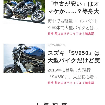
「中古が安い」はオ
田安治、オートバイ編集部
ョンを紹介します！▶▶▶
た？【チョイフル！
マケか……？等身大
／写真：南 孝幸、森 浩輔※
写真（13枚）はこちら！
中古バイク選びの参
この記事は2018年8月14日
で大型バイクを楽し
▶▶▶『チョイフル！』の
街中でも軽量・コンパクト
考書／SUZUKI
にwebオートバイで掲載さ
める『SV650』はシ
公式Ｘ（旧Twitter）はこち
な車体で大型バイクとは思
BURGMAN 200】
れたものを再構成した記事
ら！※この記事は2020年9
ンプル故に飽きの来
石神 邦比古＠チョイフル！編集部
えないような快適性を発揮
です。
月7日にwebオートバイで公
ない長く付き合える
してくれるスズキのミドル
開されたものを再構成した
一台かも？【チョイ
スポーツネイキッド
スズキ『SV650』は
記事です。
『SV650』。しかし中身は
フル！人気バイクイ
大型バイクだけど実
ちゃんと大型バイク！ ひと
ンプレRevival／
はアレとかコレとか
たびワインディングを走っ
2016年に登場した現行
SUZUKI
が中型バイク並み⁉
てみると……？▶▶▶『チ
『SV650』。大型初心者で
SV650（2023）後
ョイフル！』の公式Ｘ（旧
大型バイクへのステ
石神 邦比古＠チョイフル！編集部
も扱い易いミドルクラスモ
編】
Twitter）はこちら！
ップアップに最適な
デルで、軽量コンパクト＆
ポイントって？【チ
足つきもバツグン！中古40
万円台で狙えるお手ごろ価