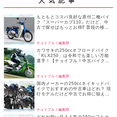
ョイフル！人気バイ
人気記事
格も魅力ですが、
クインプレRevival
『SV650』は「安い」以上
／SUZUKI
もともとコスパ良好な原付二種バイ
の魅力がある！
ク『スーパーカブ110』だけど、中
SV650（2023）】
古で探せばもっとお得⁉ 普段の移動
からレジャーまで、便利で楽しい頼
れる相棒！【チョイフル！おすすめ
の中古バイク価格リサーチ／2025年
チョイフル！編集部
5月版】
カワサキの250ccオフロードバイク
「KLX250」は令和でも楽しい万能
選手！【チョイフル！中古バイク選
びの参考書／Kawasaki
KLX250（2008～2016）】
チョイフル！編集部
国内メーカーの250ccネイキッドバ
イクでおすすめの中古車はどれ？ 現
行モデルだけど中古でお得に狙える4
機種の価格をまとめて比較！【チョ
イフル！人気中古バイクの相場比較
／250ccネイキッドバイク編／2025
チョイフル！編集部
年4月版 前編】
どれが狙い目？人気の250ccフルカ