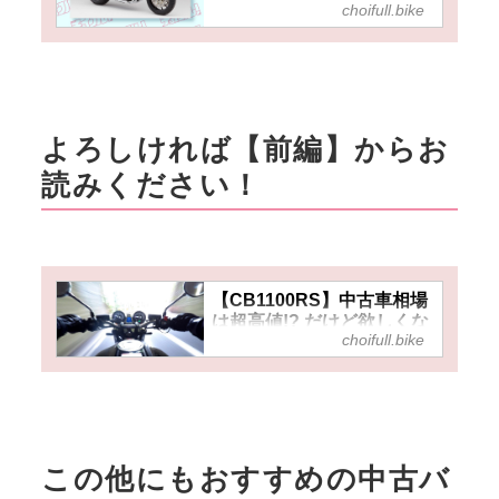
choifull.bike
『CB1100RS』を本気で狙
うなら早めの決断が重要か
も……？【チョイフル！お
すすめ中古バイク価格リサ
ーチ／2025年2月版】
よろしければ【前編】からお
読みください！
【CB1100RS】中古車相場
は超高値!? だけど欲しくな
choifull.bike
っちゃうのが『走りの空冷
4発』なのでした……【人
気バイクのインプレRevival
／CB1100RS（2018）前
編】
今となっては貴重とも言える空
この他にもおすすめの中古バ
冷4気筒エンジンのCB1100シリ