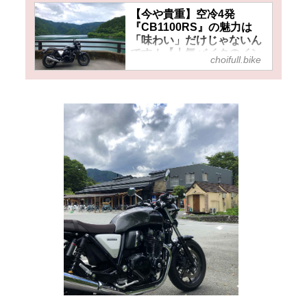
【今や貴重】空冷4発
『CB1100RS』の魅力は
「味わい」だけじゃないん
です！【人気バイクのイン
choifull.bike
プレRevival／
CB1100RS（2018）中編】
- チョイフル！