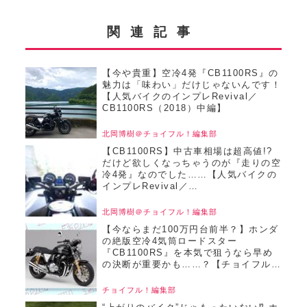
関連記事
【今や貴重】空冷4発『CB1100RS』の
魅力は「味わい」だけじゃないんです！
【人気バイクのインプレRevival／
CB1100RS（2018）中編】
北岡博樹＠チョイフル！編集部
【CB1100RS】中古車相場は超高値!?
だけど欲しくなっちゃうのが『走りの空
冷4発』なのでした……【人気バイクの
インプレRevival／
CB1100RS（2018）前編】
北岡博樹＠チョイフル！編集部
【今ならまだ100万円台前半？】ホンダ
の絶版空冷4気筒ロードスター
『CB1100RS』を本気で狙うなら早め
の決断が重要かも……？【チョイフル！
おすすめ中古バイク価格リサーチ／
2025年2月版】
チョイフル！編集部