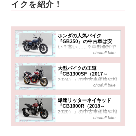
ーズ。今、中古車で買おうと思
イクを紹介！
うとけっこう良いお値段だけ
ど……それでも欲しくなる魅力
があるのが『CB1100RS』で
す！▶▶▶『チョイフル！』の
公式Ｘ（旧Twitter）はこちら！
ホンダの人気バイク
『GB350』の中古車は安
い？高い……？中型免許で
choifull.bike
乗れるクラシックロードス
ターの中古車価格や相場を
リサーチ！【チョイフル！
大型バイクの王道
おすすめ中古バイク価格リ
『CB1300SF（2017～
サーチ／2025年1月版】
2024）』の中古車価格や相
choifull.bike
場はいくら？ 予算が許せば
2017年モデル以降を狙いた
い理由とは？【チョイフ
爆速リッターネイキッド
ル！おすすめ中古バイク価
『CB1000R（2018～
格リサーチ／2024年10月
2020）』の中古車価格や相
版】
choifull.bike
場はいくら？ 走りはスーパ
ースポーツ同然だけど初期
型なら割安感もアリ！【チ
ョイフル！おすすめ中古バ