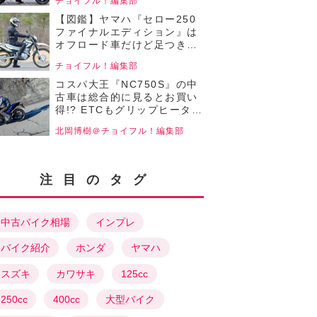
チョイフル！編集部
【チョイフル！中古バイク選
びの参考書／YAMAHA
【図鑑】ヤマハ『セロー250
TRICITY125（2020）】
ファイナルエディション』は
オフロード車だけど足つき性
バツグン！高い走破性を実現
チョイフル！編集部
する成熟した各部装備も魅
力！【チョイフル！中古バイ
コスパ大王『NC750S』の中
ク選びの参考書／YAMAHA
古車は総合的に見るとお買い
SERROW Final
得!? ETCもグリップヒーター
Edition（2020）】
も標準装備！ 750cc大型ネイ
北岡博樹＠チョイフル！編集部
キッドバイクなのに燃費もい
いぞ！【チョイフル！人気バ
イクのインプレRevival／
HONDA NC750S（2018）前
注目のタグ
編】
中古バイク相場
インプレ
バイク紹介
ホンダ
ヤマハ
スズキ
カワサキ
125cc
250cc
400cc
大型バイク