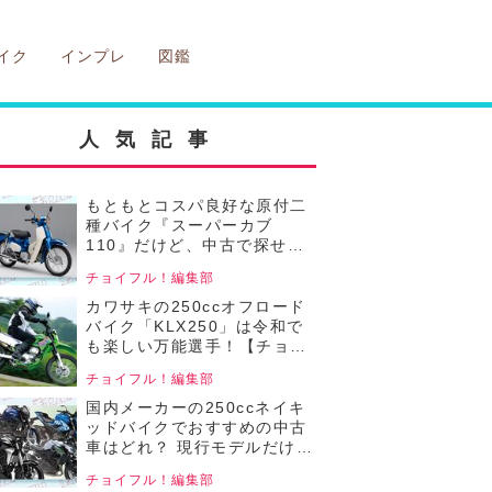
イク
インプレ
図鑑
人気記事
もともとコスパ良好な原付二
種バイク『スーパーカブ
110』だけど、中古で探せば
もっとお得⁉ 普段の移動から
チョイフル！編集部
レジャーまで、便利で楽しい
頼れる相棒！【チョイフル！
カワサキの250ccオフロード
おすすめの中古バイク価格リ
バイク「KLX250」は令和で
サーチ／2025年5月版】
も楽しい万能選手！【チョイ
フル！中古バイク選びの参考
チョイフル！編集部
書／Kawasaki
KLX250（2008～2016）】
国内メーカーの250ccネイキ
ッドバイクでおすすめの中古
車はどれ？ 現行モデルだけど
中古でお得に狙える4機種の
チョイフル！編集部
価格をまとめて比較！【チョ