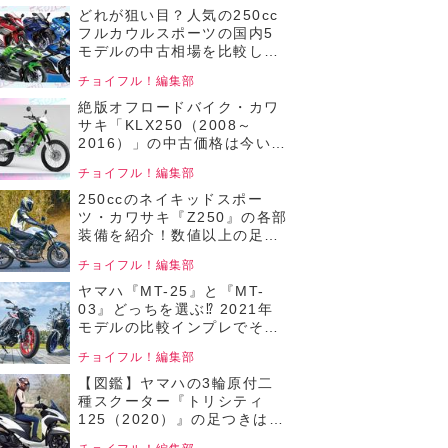
イフル！人気中古バイクの相
どれが狙い目？人気の250cc
場比較／250ccネイキッドバ
フルカウルスポーツの国内5
イク編／2025年4月版 前編】
モデルの中古相場を比較して
みた！【チョイフル！人気中
チョイフル！編集部
古バイクの相場比較 250ccフ
ルカウルバイク編／2025年2
絶版オフロードバイク・カワ
月版】
サキ「KLX250（2008～
2016）」の中古価格は今いく
ら？ まだまだ遊べる個体が手
チョイフル！編集部
ごろな価格で狙えるか
も……！【チョイフル！おす
250ccのネイキッドスポー
すめ中古バイク価格リサーチ
ツ・カワサキ『Z250』の各部
／22025年8月版】
装備を紹介！数値以上の足つ
き性も魅力！【チョイフル！
チョイフル！編集部
中古バイク選びの参考書／
KAWASAKI Z250（2019）】
ヤマハ『MT-25』と『MT-
03』どっちを選ぶ⁉ 2021年
モデルの比較インプレでそれ
ぞれのメリットをチェック！
チョイフル！編集部
【チョイフル！中古バイク選
びの参考書／YAMAHA MT-
【図鑑】ヤマハの3輪原付二
25 ABS / MT-03
種スクーター『トリシティ
ABS（2021）】
125（2020）』の足つきは？
各部装備を写真でチェック！