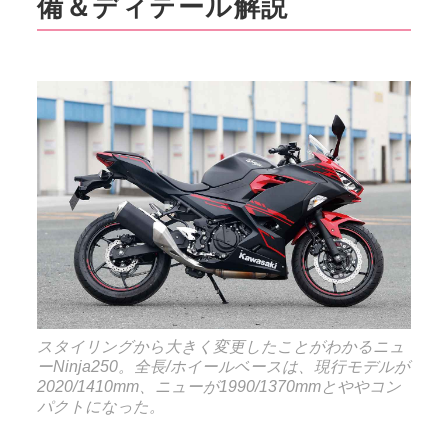
備＆ディテール解説
スタイリングから大きく変更したことがわかるニュ
ーNinja250。全長/ホイールベースは、現行モデルが
2020/1410mm、ニューが1990/1370mmとややコン
パクトになった。