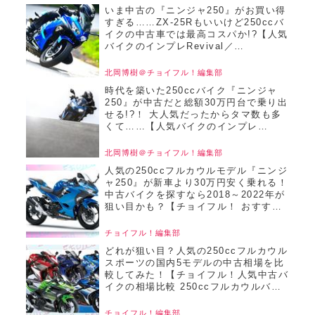
いま中古の『ニンジャ250』がお買い得
すぎる……ZX-25Rもいいけど250ccバ
イクの中古車では最高コスパか!?【人気
バイクのインプレRevival／
Ninja250（2018）後編】
北岡博樹＠チョイフル！編集部
時代を築いた250ccバイク『ニンジャ
250』が中古だと総額30万円台で乗り出
せる!?！ 大人気だったからタマ数も多
くて……【人気バイクのインプレ
Revival／Ninja250（2018）前編】
北岡博樹＠チョイフル！編集部
人気の250ccフルカウルモデル『ニンジ
ャ250』が新車より30万円安く乗れる！
中古バイクを探すなら2018～2022年が
狙い目かも？【チョイフル！ おすすめ
中古バイク価格リサーチ／2025年3月
版】
チョイフル！編集部
どれが狙い目？人気の250ccフルカウル
スポーツの国内5モデルの中古相場を比
較してみた！【チョイフル！人気中古バ
イクの相場比較 250ccフルカウルバイ
ク編／2025年2月版】
チョイフル！編集部