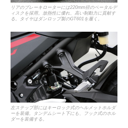
リアのブレーキローターには220mm径のペータルデ
ィスクを採用。放熱性に優れ、高い制動力に貢献す
る。タイヤはダンロップ製のGT601を履く。
左ステップ部にはキーロック式のヘルメットホルダ
ーを装備。タンデムシート下にも、フック式のホル
ダーを装備する。