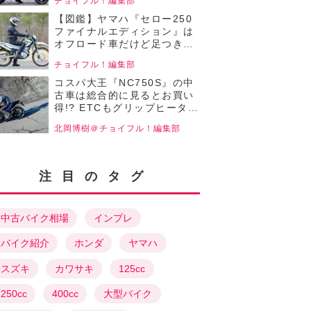
チョイフル！編集部
【チョイフル！中古バイク選
びの参考書／YAMAHA
【図鑑】ヤマハ『セロー250
TRICITY125（2020）】
ファイナルエディション』は
オフロード車だけど足つき性
バツグン！高い走破性を実現
チョイフル！編集部
する成熟した各部装備も魅
力！【チョイフル！中古バイ
コスパ大王『NC750S』の中
ク選びの参考書／YAMAHA
古車は総合的に見るとお買い
SERROW Final
得!? ETCもグリップヒーター
Edition（2020）】
も標準装備！ 750cc大型ネイ
北岡博樹＠チョイフル！編集部
キッドバイクなのに燃費もい
いぞ！【チョイフル！人気バ
イクのインプレRevival／
HONDA NC750S（2018）前
注目のタグ
編】
中古バイク相場
インプレ
バイク紹介
ホンダ
ヤマハ
スズキ
カワサキ
125cc
250cc
400cc
大型バイク