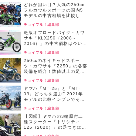
イフル！人気中古バイクの相
どれが狙い目？人気の250cc
場比較／250ccネイキッドバ
フルカウルスポーツの国内5
イク編／2025年4月版 前編】
モデルの中古相場を比較して
みた！【チョイフル！人気中
チョイフル！編集部
古バイクの相場比較 250ccフ
ルカウルバイク編／2025年2
絶版オフロードバイク・カワ
月版】
サキ「KLX250（2008～
2016）」の中古価格は今いく
ら？ まだまだ遊べる個体が手
チョイフル！編集部
ごろな価格で狙えるか
も……！【チョイフル！おす
250ccのネイキッドスポー
すめ中古バイク価格リサーチ
ツ・カワサキ『Z250』の各部
／22025年8月版】
装備を紹介！数値以上の足つ
き性も魅力！【チョイフル！
チョイフル！編集部
中古バイク選びの参考書／
KAWASAKI Z250（2019）】
ヤマハ『MT-25』と『MT-
03』どっちを選ぶ⁉ 2021年
モデルの比較インプレでそれ
ぞれのメリットをチェック！
チョイフル！編集部
【チョイフル！中古バイク選
びの参考書／YAMAHA MT-
【図鑑】ヤマハの3輪原付二
25 ABS / MT-03
種スクーター『トリシティ
ABS（2021）】
125（2020）』の足つきは？
各部装備を写真でチェック！