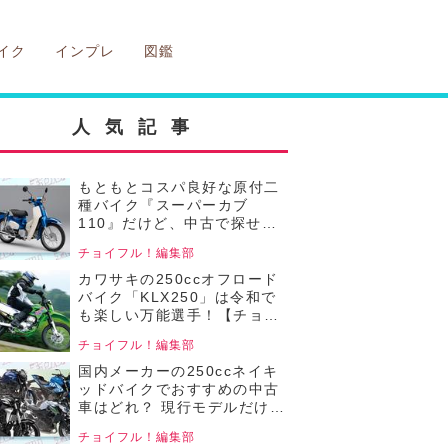
イク
インプレ
図鑑
人気記事
もともとコスパ良好な原付二
種バイク『スーパーカブ
110』だけど、中古で探せば
もっとお得⁉ 普段の移動から
チョイフル！編集部
レジャーまで、便利で楽しい
頼れる相棒！【チョイフル！
カワサキの250ccオフロード
おすすめの中古バイク価格リ
バイク「KLX250」は令和で
サーチ／2025年5月版】
も楽しい万能選手！【チョイ
フル！中古バイク選びの参考
チョイフル！編集部
書／Kawasaki
KLX250（2008～2016）】
国内メーカーの250ccネイキ
ッドバイクでおすすめの中古
車はどれ？ 現行モデルだけど
中古でお得に狙える4機種の
チョイフル！編集部
価格をまとめて比較！【チョ