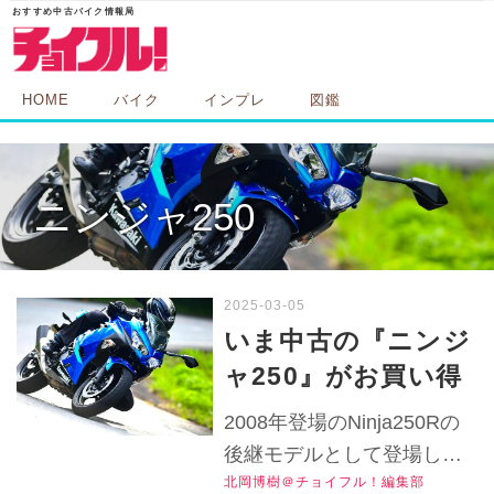
HOME
バイク
インプレ
図鑑
ニンジャ250
いま中古の『ニンジ
ャ250』がお買い得
すぎる……ZX-25R
2008年登場のNinja250Rの
もいいけど250ccバ
後継モデルとして登場した
イクの中古車では最
北岡博樹＠チョイフル！編集部
ニンジャ250は、今の250cc