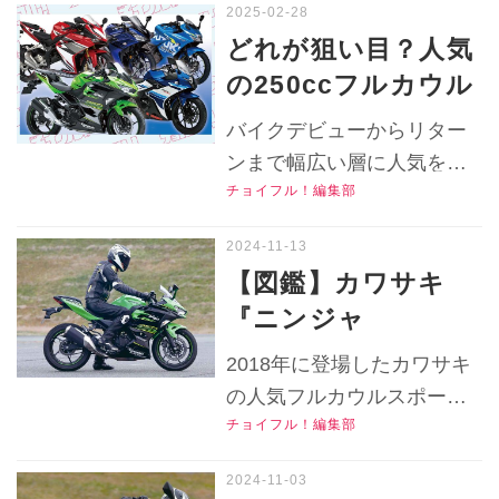
狙い目かも？【チョ
車はいくらで買える？ 2025
どれが狙い目？人気
年3月時点での中古車実勢価
イフル！ おすすめ
の250ccフルカウル
格やバイク選びの特徴をリ
中古バイク価格リサ
スポーツの国内5モ
サーチします！▶▶▶『チ
バイクデビューからリター
ーチ／2025年3月
デルの中古相場を比
ョイフル！』の公式Ｘ（旧
ンまで幅広い層に人気を誇
版】
Twitter）はこちら！
較してみた！【チョ
チョイフル！編集部
る250ccフルカウルモデル。
イフル！人気中古バ
中古市場ではどのバイクが
イクの相場比較
狙い目？ 国内4メーカーの
【図鑑】カワサキ
250ccフルカウルモデルのそ
250ccフルカウルバ
『ニンジャ
れぞれの特長や価格相場を
イク編／2025年2月
250（2018～2022・
比較します！▶▶▶『チョ
2018年に登場したカワサキ
版】
EX250P型）』の足
イフル！』の公式Ｘ（旧
の人気フルカウルスポーツ
Twitter）はこちら！
つき・ライディング
チョイフル！編集部
モデル『ニンジャ
ポジションや各部装
250（2018～2022）』の足
備はどうだった？
つき性やライディングポジ