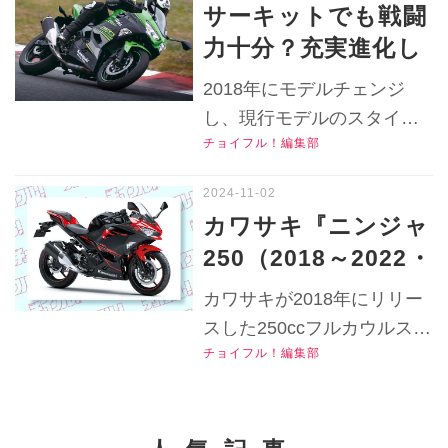
サーキットでも戦闘
ション、各部装備やディテ
【チョイフル！バイ
力十分？充実進化し
ールを紹介します！
ク選びの参考書／
たカワサキ『ニンジ
▶▶▶『チョイフル！』の
2018年にモデルチェンジ
Ninja250】
ャ250（2018～
公式Ｘ（旧Twitter）はこち
し、現行モデルのスタイリ
ら！
2022）』はストリ
チョイフル！編集部
ングへと進化した『ニンジ
ートでも楽しく扱い
ャ250』。登場時にオートポ
やすい！ 【チョイ
リスで開催されたサーキッ
カワサキ『ニンジャ
ト試乗会でのインプレッシ
フル！ 中古バイク
250（2018～2022・
ョンはどうだった？
選びの参考書／ニン
EX250P型）』の中
▶▶▶『チョイフル！』の
カワサキが2018年にリリー
ジャ250・後編】
古車価格や相場はい
公式Ｘ（旧Twitter）はこち
スした250ccフルカウルスポ
ら！
くら？ 仕様変更前の
チョイフル！編集部
ーツバイク『ニンジャ250』
中古モデルなら30万
の2018～2022モデルの中古
円代で乗り出し可！
車はいくらで買える？ 2024
年8月時点での中古車実勢価