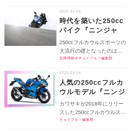
高コスパか!?【人気
フルカウルスポーツ人気の
バイクのインプレ
中核にあるバイクでした。
時代を築いた250cc
そんなモデルの2018年当時
Revival／
バイク『ニンジャ
の印象はと言うと……
Ninja250（2018）
250』が中古だと総
▶▶▶『チョイフル！』の
250ccフルカウルスポーツの
後編】
額30万円台で乗り出
公式Ｘ（旧Twitter）はこち
大流行の礎となったのは
ら！
せる!?！ 大人気だっ
北岡博樹＠チョイフル！編集部
2008年の『ニンジャ250R』
たからタマ数も多く
でした。そこから進化した
て……【人気バイク
『ニンジャ250』は超人気モ
人気の250ccフルカ
デルとなったけど、それゆ
のインプレRevival
ウルモデル『ニンジ
えに中古市場が!?
／
ャ250』が新車より
▶▶▶『チョイフル！』の
カワサキが2018年にリリー
Ninja250（2018）
30万円安く乗れる！
公式Ｘ（旧Twitter）はこち
スした250ccフルカウルスポ
前編】
ら！
中古バイクを探すな
チョイフル！編集部
ーツバイク『ニンジャ250』
ら2018～2022年が
の2018～2024モデルの中古