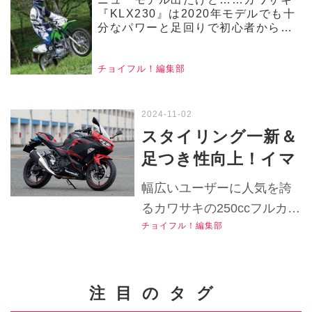
『KLX230』は2020年モデルでも十
分なパワーと足回りで初心者からベ
テランまで本格的なオフロード走行
が楽しめる！【チョイフル！中古バ
イク選びの参考書／KAWASAKI
チョイフル！編集部
KLX230】
スタイリング一新＆
足つき性向上！イマ
大人気の250ccフル
幅広いユーザーに人気を誇
カウルバイク『ニン
るカワサキの250ccフルカウ
ジャ250（2018～
チョイフル！編集部
ルスポーツバイク『ニンジ
2022 ・EX250P
ャ250』。2018年に登場し
型）』は2018年に登
た8BK-250Y型の当時の評価
を過去のインプレで振り返
場！ 【チョイフ
注目のタグ
ります！▶▶▶『チョイフ