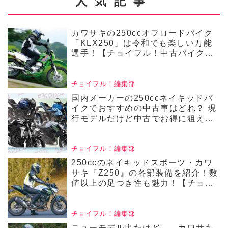
【チョイフル！ お
人気記事
格やバイク選びの特徴をリ
すすめ中古バイク価
サーチします！▶▶▶『チ
格リサーチ／2024年
カワサキの250ccオフロードバイク
ョイフル！』の公式Ｘ（旧
「KLX250」は令和でも楽しい万能
10月版】
選手！【チョイフル！中古バイク選
Twitter）はこちら！
びの参考書／Kawasaki
KLX250（2008～2016）】
チョイフル！編集部
国内メーカーの250ccネイキッドバ
イクでおすすめの中古車はどれ？ 現
行モデルだけど中古でお得に狙える4
機種の価格をまとめて比較！【チョ
イフル！人気中古バイクの相場比較
／250ccネイキッドバイク編／2025
チョイフル！編集部
年4月版 前編】
250ccのネイキッドスポーツ・カワ
サキ『Z250』の各部装備を紹介！数
値以上の足つき性も魅力！【チョイ
フル！中古バイク選びの参考書／
KAWASAKI Z250（2019）】
チョイフル！編集部
ニューモデル出たけど……カワサキ