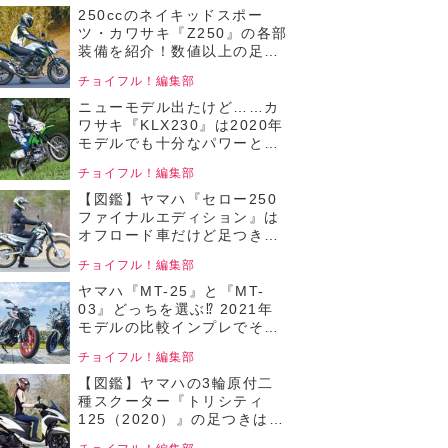
ルカウルバイク編／2025年2
250ccのネイキッドスポー
月版】
ツ・カワサキ『Z250』の各部
装備を紹介！数値以上の足つ
き性も魅力！【チョイフル！
チョイフル！編集部
中古バイク選びの参考書／
KAWASAKI Z250（2019）】
ニューモデル出たけど……カ
ワサキ『KLX230』は2020年
モデルでも十分なパワーと足
回りで初心者からベテランま
チョイフル！編集部
で本格的なオフロード走行が
楽しめる！【チョイフル！中
【図鑑】ヤマハ『セロー250
古バイク選びの参考書／
ファイナルエディション』は
KAWASAKI KLX230】
オフロード車だけど足つき性
バツグン！高い走破性を実現
チョイフル！編集部
する成熟した各部装備も魅
力！【チョイフル！中古バイ
ヤマハ『MT-25』と『MT-
ク選びの参考書／YAMAHA
03』どっちを選ぶ⁉ 2021年
SERROW Final
モデルの比較インプレでそれ
Edition（2020）】
ぞれのメリットをチェック！
チョイフル！編集部
【チョイフル！中古バイク選
びの参考書／YAMAHA MT-
【図鑑】ヤマハの3輪原付二
25 ABS / MT-03
種スクーター『トリシティ
ABS（2021）】
125（2020）』の足つきは？
各部装備を写真でチェック！