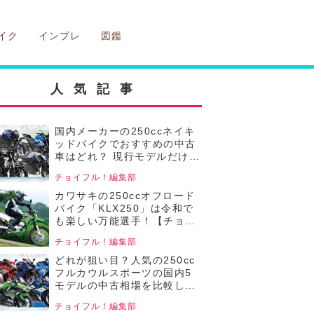
イク
インプレ
図鑑
人気記事
国内メーカーの250ccネイキ
ッドバイクでおすすめの中古
車はどれ？ 現行モデルだけど
中古でお得に狙える4機種の
チョイフル！編集部
価格をまとめて比較！【チョ
イフル！人気中古バイクの相
カワサキの250ccオフロード
場比較／250ccネイキッドバ
バイク「KLX250」は令和で
イク編／2025年4月版 前編】
も楽しい万能選手！【チョイ
フル！中古バイク選びの参考
チョイフル！編集部
書／Kawasaki
KLX250（2008～2016）】
どれが狙い目？人気の250cc
フルカウルスポーツの国内5
モデルの中古相場を比較して
みた！【チョイフル！人気中
チョイフル！編集部
古バイクの相場比較 250ccフ