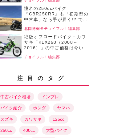
チョイフル！編集部
【チョイフル！中古バイク選
びの参考書／YAMAHA
憧れの250ccバイク
TRICITY125（2020）】
『CBR250RR』も「初期型の
中古車」なら手が届く!? でも
走りの性能は新型に比べてど
北岡博樹＠チョイフル！編集部
うなんだ？ 【チョイフル！中
古バイク選びの参考書 ／
絶版オフロードバイク・カワ
HONDA
サキ「KLX250（2008～
CBR250RR（2018）前編 】
2016）」の中古価格は今いく
ら？ まだまだ遊べる個体が手
チョイフル！編集部
ごろな価格で狙えるか
も……！【チョイフル！おす
すめ中古バイク価格リサーチ
／22025年8月版】
注目のタグ
中古バイク相場
インプレ
バイク紹介
ホンダ
ヤマハ
スズキ
カワサキ
125cc
250cc
400cc
大型バイク