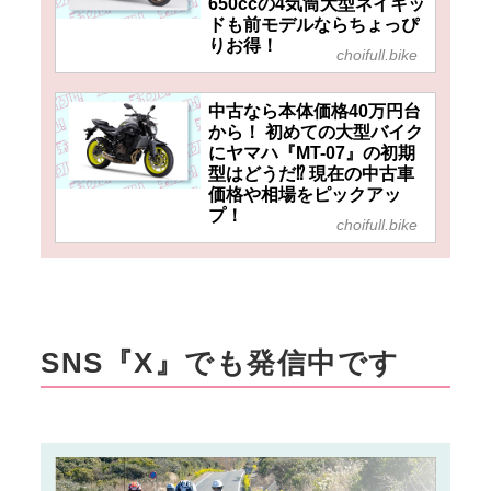
650ccの4気筒大型ネイキッ
ドも前モデルならちょっぴ
りお得！
choifull.bike
中古なら本体価格40万円台
から！ 初めての大型バイク
にヤマハ『MT-07』の初期
型はどうだ⁉ 現在の中古車
価格や相場をピックアッ
プ！
choifull.bike
SNS『X』でも発信中です