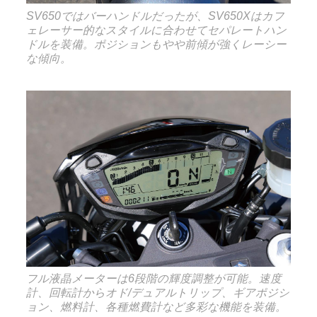
SV650ではバーハンドルだったが、SV650Xはカフ
ェレーサー的なスタイルに合わせてセパレートハン
ドルを装備。ポジションもやや前傾が強くレーシー
な傾向。
フル液晶メーターは6段階の輝度調整が可能。速度
計、回転計からオド/デュアルトリップ、ギアポジシ
ョン、燃料計、各種燃費計など多彩な機能を装備。