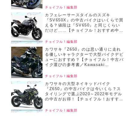
SUZUKI SV650X（2018）】
チョイフル！編集部
カフェレーサースタイルのスズキ
『SV650X』の中古バイクはいくらで買
える？値段は『SV650』と同じくらい
だけど……【チョイフル！おすすめ中古
バイク価格リサーチ／2025年7月版】
チョイフル！編集部
カワサキ『Z650』のは思い通りに走れ
る優しいキャラクターで大型バイクデビ
ューにおすすめ？【チョイフル！中古バ
イク選びの参考書／Kawasaki
Z650（2020）】
チョイフル！編集部
カワサキの大型ネイキッドバイク
『Z650』の中古バイクは今いくら？ス
タイリングで選ぶ2020～2022年モデル
の中古がお得！【チョイフル！おすすめ
中古バイク価格リサーチ／2025年7月
版】
チョイフル！編集部