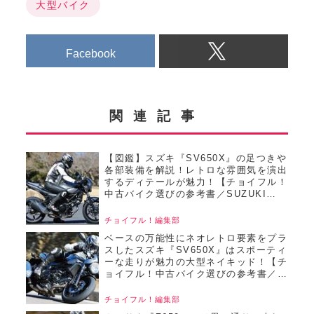
大型バイク
Facebook
関連記事
【図鑑】スズキ『SV650X』の足つきや
各部装備を解説！レトロな雰囲気を演出
するディテールが魅力！【チョイフル！
中古バイク選びの参考書／SUZUKI
SV650X（2018）】
チョイフル！編集部
ベースの万能性にネオレトロ要素をプラ
スしたスズキ『SV650X』はスポーティ
ーな走りが魅力の大型ネイキッド！【チ
ョイフル！中古バイク選びの参考書／
SUZUKI SV650X（2018）】
チョイフル！編集部