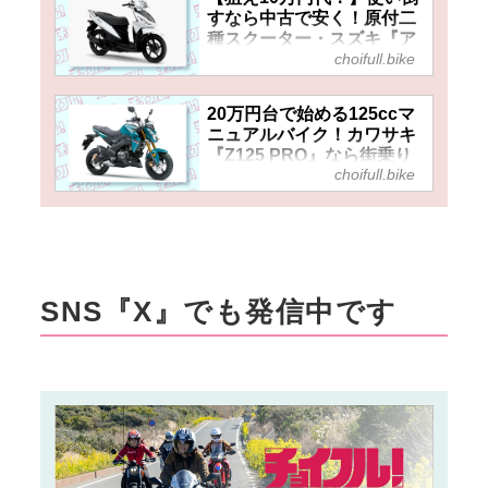
すなら中古で安く！原付二
種スクーター・スズキ『ア
choifull.bike
ドレス110』（2015～
2022）の中古車価格や相場
はいくら？
20万円台で始める125ccマ
ニュアルバイク！カワサキ
『Z125 PRO』なら街乗り
choifull.bike
からツーリングまでスポー
ティーに楽しめる！
SNS『X』でも発信中です