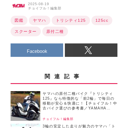
2025-08-19
チョイフル！編集部
図鑑
ヤマハ
トリシティ125
125cc
スクーター
原付二種
Facebook
関連記事
ヤマハの原付二種バイク『トリシティ
125』なら特徴的な「前2輪」で毎日の
移動が安心＆快適に！【チョイフル！中
古バイク選びの参考書／YAMAHA
TRICITY125（2020）】
チョイフル！編集部
3輪の安定した走りが魅力のヤマハ「ト