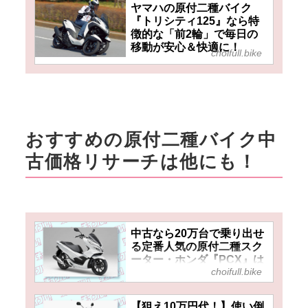
ヤマハの原付二種バイク
『トリシティ125』なら特
徴的な「前2輪」で毎日の
移動が安心＆快適に！
choifull.bike
おすすめの原付二種バイク中
古価格リサーチは他にも！
中古なら20万台で乗り出せ
る定番人気の原付二種スク
ーター・ホンダ『PCX』は
choifull.bike
第3世代でも充実装備の快
適コミューター！
【狙え10万円代！】使い倒