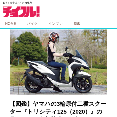
HOME
バイク
インプレ
図鑑
【図鑑】ヤマハの3輪原付二種スクー
ター『トリシティ125（2020）』の