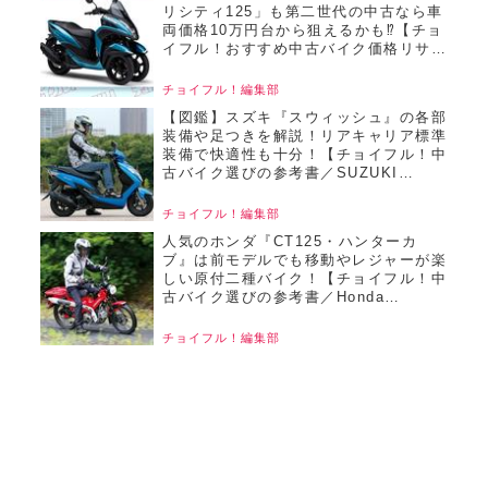
リシティ125」も第二世代の中古なら車
両価格10万円台から狙えるかも⁉【チョ
イフル！おすすめ中古バイク価格リサー
チ／2025年7月版】
チョイフル！編集部
【図鑑】スズキ『スウィッシュ』の各部
装備や足つきを解説！リアキャリア標準
装備で快適性も十分！【チョイフル！中
古バイク選びの参考書／SUZUKI
SWISH（2018）】
チョイフル！編集部
人気のホンダ『CT125・ハンターカ
ブ』は前モデルでも移動やレジャーが楽
しい原付二種バイク！【チョイフル！中
古バイク選びの参考書／Honda
CT125・Hunter Cub（2020） 】
チョイフル！編集部