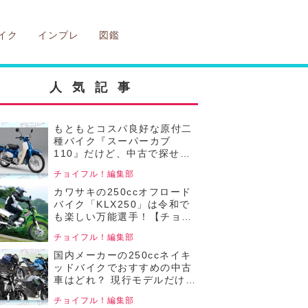
イク
インプレ
図鑑
人気記事
もともとコスパ良好な原付二
種バイク『スーパーカブ
110』だけど、中古で探せば
もっとお得⁉ 普段の移動から
チョイフル！編集部
レジャーまで、便利で楽しい
頼れる相棒！【チョイフル！
カワサキの250ccオフロード
おすすめの中古バイク価格リ
バイク「KLX250」は令和で
サーチ／2025年5月版】
も楽しい万能選手！【チョイ
フル！中古バイク選びの参考
チョイフル！編集部
書／Kawasaki
KLX250（2008～2016）】
国内メーカーの250ccネイキ
ッドバイクでおすすめの中古
車はどれ？ 現行モデルだけど
中古でお得に狙える4機種の
チョイフル！編集部
価格をまとめて比較！【チョ