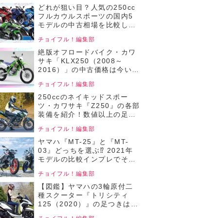
イフル！人気中古バイクの相
どれが狙い目？人気の250cc
場比較／250ccネイキッドバ
フルカウルスポーツの国内5
イク編／2025年4月版 前編】
モデルの中古相場を比較して
みた！【チョイフル！人気中
チョイフル！編集部
古バイクの相場比較 250ccフ
ルカウルバイク編／2025年2
絶版オフロードバイク・カワ
月版】
サキ「KLX250（2008～
2016）」の中古価格は今いく
ら？ まだまだ遊べる個体が手
チョイフル！編集部
ごろな価格で狙えるか
も……！【チョイフル！おす
250ccのネイキッドスポー
すめ中古バイク価格リサーチ
ツ・カワサキ『Z250』の各部
／22025年8月版】
装備を紹介！数値以上の足つ
き性も魅力！【チョイフル！
チョイフル！編集部
中古バイク選びの参考書／
KAWASAKI Z250（2019）】
ヤマハ『MT-25』と『MT-
03』どっちを選ぶ⁉ 2021年
モデルの比較インプレでそれ
ぞれのメリットをチェック！
チョイフル！編集部
【チョイフル！中古バイク選
びの参考書／YAMAHA MT-
【図鑑】ヤマハの3輪原付二
25 ABS / MT-03
種スクーター『トリシティ
ABS（2021）】
125（2020）』の足つきは？
各部装備を写真でチェック！