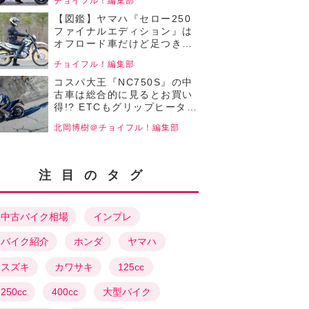
チョイフル！編集部
【チョイフル！中古バイク選
びの参考書／YAMAHA
【図鑑】ヤマハ『セロー250
TRICITY125（2020）】
ファイナルエディション』は
オフロード車だけど足つき性
バツグン！高い走破性を実現
チョイフル！編集部
する成熟した各部装備も魅
力！【チョイフル！中古バイ
コスパ大王『NC750S』の中
ク選びの参考書／YAMAHA
古車は総合的に見るとお買い
SERROW Final
得!? ETCもグリップヒーター
Edition（2020）】
も標準装備！ 750cc大型ネイ
北岡博樹＠チョイフル！編集部
キッドバイクなのに燃費もい
いぞ！【チョイフル！人気バ
イクのインプレRevival／
HONDA NC750S（2018）前
注目のタグ
編】
中古バイク相場
インプレ
バイク紹介
ホンダ
ヤマハ
スズキ
カワサキ
125cc
250cc
400cc
大型バイク