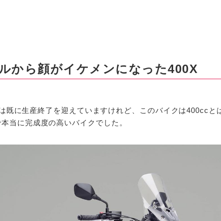
デルから顔がイケメンになった400X
00Xは既に生産終了を迎えていますけれど、このバイクは400cc
で本当に完成度の高いバイクでした。