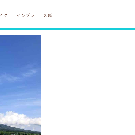
イク
インプレ
図鑑