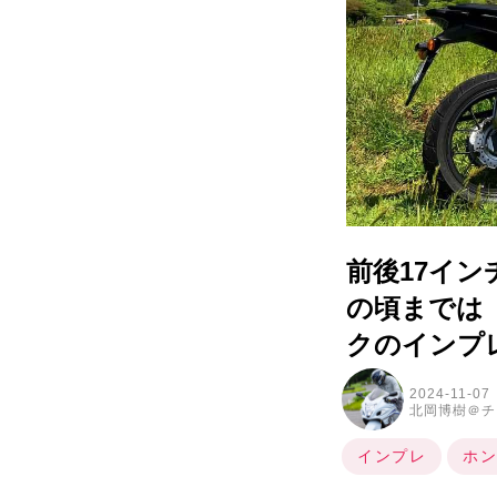
前後17イン
の頃までは
クのインプレR
2024-11-07
北岡博樹＠チ
インプレ
ホン