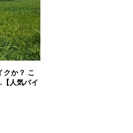
イクか？ こ
…【人気バイ