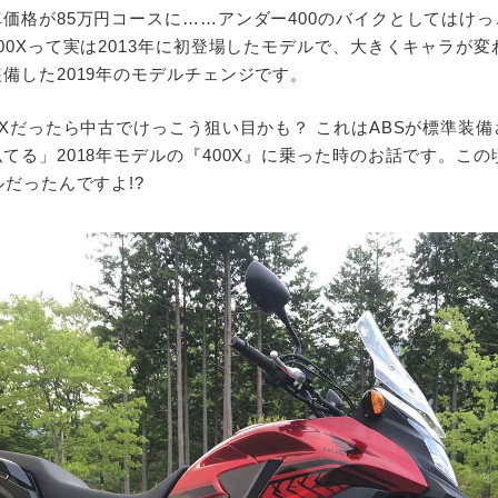
価格が85万円コースに……アンダー400のバイクとしてはけ
00Xって実は2013年に初登場したモデルで、大きくキャラが変
備した2019年のモデルチェンジです。
0Xだったら中古でけっこう狙い目かも？ これはABSが標準装
てる」2018年モデルの『400X』に乗った時のお話です。この頃
ルだったんですよ!?