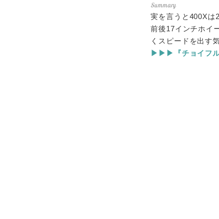
実を言うと400X
前後17インチホイ
くスピードを出す
▶▶▶『チョイフル！