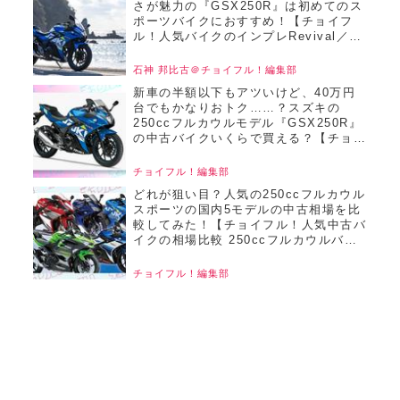
さが魅力の『GSX250R』は初めてのス
ポーツバイクにおすすめ！【チョイフ
ル！人気バイクのインプレRevival／
SUZUKI GSX250R（2022）前編】
石神 邦比古＠チョイフル！編集部
新車の半額以下もアツいけど、40万円
台でもかなりおトク……？スズキの
250ccフルカウルモデル『GSX250R』
の中古バイクいくらで買える？【チョイ
フル！おすすめ中古バイクリサーチ／
2025年4月版】
チョイフル！編集部
どれが狙い目？人気の250ccフルカウル
スポーツの国内5モデルの中古相場を比
較してみた！【チョイフル！人気中古バ
イクの相場比較 250ccフルカウルバイ
ク編／2025年2月版】
チョイフル！編集部