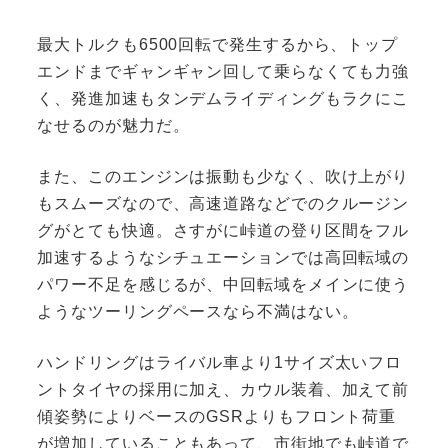
最大トルクも6500回転で発生するから、トップ
エンドまでギャンギャン回して乗らなくても力強
く、発進加速もタンデムライディングもラクにこ
なせるのが魅力だ。
また、このエンジンは振動も少なく、吹け上がり
もスムーズなので、高速道路などでのクルージン
グがとても快適。さすがに峠道の登り区間をフル
加速するようなシチュエーションでは高回転域の
パワー不足を感じるが、中回転域をメインに使う
ようなツーリングペースなら不満はない。
ハンドリングはライバル車より1サイズ太いフロ
ントタイヤの採用に加え、カウル装着、加えて前
傾姿勢によりベースのGSRよりもフロント荷重
が増加していることもあって、市街地でも峠道で