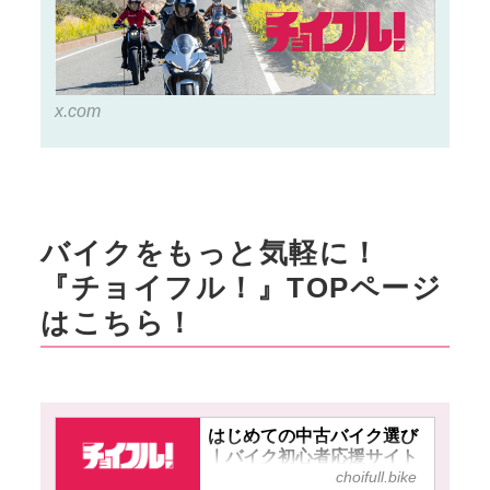
リサーチします！▶▶▶『チョ
イフル！』の公式Ｘ（旧
Twitter）はこちら！
x.com
バイクをもっと気軽に！
『チョイフル！』TOPページ
はこちら！
はじめての中古バイク選び
｜バイク初心者応援サイト
choifull.bike
【チョイフル！】