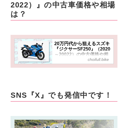
SF250』。新車でもコストパフ
2022）』の中古車価格や相場
ォーマンスに優れたモデルだけ
は？
ど、中古で狙うならもっとおト
クかも⁉▶▶▶『チョイフ
ル！』の公式Ｘ（旧Twitter）は
こちら！
20万円代から狙えるスズキ
『ジクサーSF250』（2020
～20022）の中古価格や相
choifull.bike
場はいくら？ 低走行でもお
手頃な250ccオススメフル
カウルスポーツ！【おすす
め中古バイク価格リサーチ
／2024年月版】 - チョイフ
ル！
SNS『X』でも発信中です！
スズキから2020年に登場したフ
ルカウルスポーツモデル『ジク
サーSF250』の2020～2022モ
デルの中古車はいくらで買え
る？ 2024年8月時点での中古車
実勢価格やバイク選びの特徴を