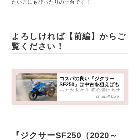
たい方にもぴったりの一台です！
よろしければ【前編】からご
覧ください！
コスパの良い『ジクサー
SF250』は中古を狙えばも
っとおトク？ 初心者にもオ
choifull.bike
ススメなライトウェイトフ
ルカウルスポーツ！【人気
バイクのインプレRevival／
ジクサーSF250（2020～
2022）①】 - チョイフル！
初心者にもオススメのスズキの
『ジクサーSF250（2020～
フルカウルモデル『ジクサー