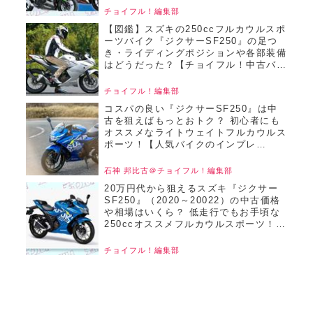
チョイフル！編集部
【図鑑】スズキの250ccフルカウルスポ
ーツバイク『ジクサーSF250』の足つ
き・ライディングポジションや各部装備
はどうだった？【チョイフル！中古バイ
ク選びの参考書／SUZUKI GIXXER
SF 250（2020）】
チョイフル！編集部
コスパの良い『ジクサーSF250』は中
古を狙えばもっとおトク？ 初心者にも
オススメなライトウェイトフルカウルス
ポーツ！【人気バイクのインプレ
Revival／ジクサーSF250（2020～
2022）①】
石神 邦比古＠チョイフル！編集部
20万円代から狙えるスズキ『ジクサー
SF250』（2020～20022）の中古価格
や相場はいくら？ 低走行でもお手頃な
250ccオススメフルカウルスポーツ！
【チョイフル！おすすめ中古バイク価格
リサーチ／2024年8月版】
チョイフル！編集部