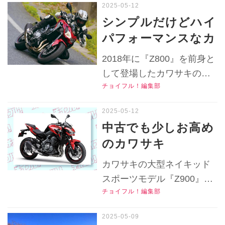
どうだった？【チョ
備を紹介します！▶▶▶写
シンプルだけどハイ
真（13枚）はこちら！
イフル！中古バイク
パフォーマンスなカ
▶▶▶『チョイフル！』の
選びの参考書／
ワサキ『Z900』は
公式Ｘ（旧Twitter）はこち
2018年に『Z800』を前身と
KAWASAKI
足つきが良くて扱い
ら！
して登場したカワサキの大
Z900（2018）】
易いおすすめスポー
チョイフル！編集部
型スポーツネイキッドモデ
ツネイキッド！【チ
ル『Z900』の登場時のイン
ョイフル！中古バイ
プレを再チェック！
中古でも少しお高め
▶▶▶『チョイフル！』の
ク選びの参考書／
のカワサキ
公式Ｘ（旧Twitter）はこち
KAWASAKI
『Z900（2018～
ら！
カワサキの大型ネイキッド
Z900（2018）】
2019）』だけど、新
スポーツモデル『Z900』の
車と比べれば半額以
チョイフル！編集部
2018～2019年モデルの中古
下……？新型発表で
車は今いくらで買える？
これからの値段推移
2025年5月時点での中古車