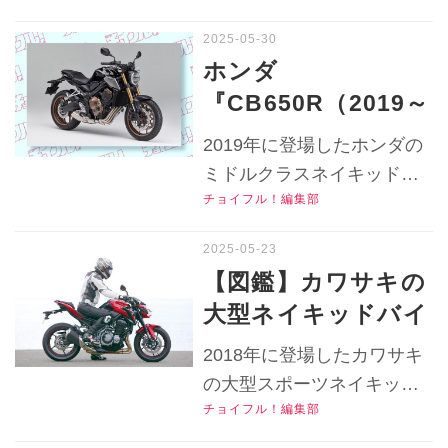
年モデルでもバラン
ルのインプレを紹介しま
スが良く扱い易い！
す！現行モデルはスタイリ
ホンダ
ング＆装備共に充実してい
【チョイフル！中古
『CB650R（2019～
るけど、中古で選びやすい
バイク選びの参考書
2023）』の中古バイ
2019、2020年モデルの実力
2019年に登場したホンダの
／HONDA
クは今いくら？ 貴
はどうだった？▶▶▶『チ
ミドルクラスネイキッドス
CB650R（2019～
ョイフル！』の公式Ｘ（旧
重な高年式650ccの
チョイフル！編集部
ポーツバイク『CB650R』
2020）】
Twitter）はこちら！
4気筒大型ネイキッ
の2019～2024年モデルの中
ドも前モデルならち
古バイクは今いくら買え
【図鑑】カワサキの
る？2025年5月時点での中
ょっぴりお得！【チ
大型ネイキッドバイ
古車実勢価格や中古バイク
ョイフル！おすすめ
ク『Z900』の各部装
選びの特徴をリサーチしま
2018年に登場したカワサキ
中古バイク価格リサ
備を写真と共に解
す！▶▶▶『チョイフ
の大型スポーツネイキッド
ーチ／2025年5月
ル！』の公式Ｘ（旧
説！ライディングポ
チョイフル！編集部
『Z900』のライディングポ
版】
Twitter）はこちら！
ジションや足つきは
ジションや足つき、各部装