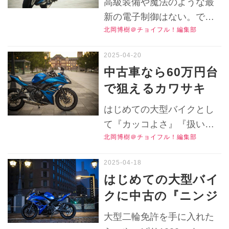
高級装備や魔法のような最
考書／HONDA
『中古のニンジャ
公式Ｘ（旧Twitter）はこち
新の電子制御はない。でも
VFR800F（2017）
ら！
650』は俄然おすす
北岡博樹＠チョイフル！編集部
2018年モデルのニンジャ
】
めだ！【チョイフ
650なら『素の完成度が高
ル！人気バイクのイ
い』から大丈夫！ ライダー
中古車なら60万円台
も一緒に成長できます！
ンプレRevival／カ
で狙えるカワサキ
▶▶▶『チョイフル！』の
ワサキ
『ニンジャ650』の
公式Ｘ（旧Twitter）はこち
はじめての大型バイクとし
Ninja650（2018）
走りはどう？ 大型
ら！
て『カッコよさ』『扱いや
後編】
バイク初心者に最適
北岡博樹＠チョイフル！編集部
すさ』『ブランド』で満足
かも！【チョイフ
できるカワサキのニンジャ
ル！人気バイクのイ
650（2018）を中古で狙
はじめての大型バイ
う！ その走りやパワーはど
ンプレRevival／カ
クに中古の『ニンジ
んな感じ？▶▶▶『チョイ
ワサキ
ャ650』はいかが？
フル！』の公式Ｘ（旧
大型二輪免許を手に入れた
Ninja650（2018）
価格60万円台が豊富
Twitter）はこちら！