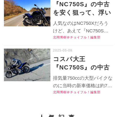
『NC750S』の中古
実勢価格や中古車選びの特
に期待したい一台！
を安く狙って、浮い
長をリサーチします！
【チョイフル！おす
た予算でカスタムし
▶▶▶『チョイフル！』の
人気なのはNC750Xだろう
すめ中古バイク価格
たら最強ツーリング
公式Ｘ（旧Twitter）はこち
けど、あえて『NC750S』
リサーチ／2025年5
ら！
バイクになるので
北岡博樹＠チョイフル！編集部
を狙って自分なりにカスタ
月版】
は？【チョイフル！
ムしたら……理想のツアラ
人気バイクのインプ
ーにできるかも？
コスパ大王
▶▶▶『チョイフル！』の
レRevival／HONDA
『NC750S』の中古
公式Ｘ（旧Twitter）はこち
NC750S（2018）後
車は総合的に見ると
ら！
排気量750ccの大型バイクな
編】
お買い得!? ETCも
のに当時の新車価格は約75
グリップヒーターも
北岡博樹＠チョイフル！編集部
万円。それでいてETC2.0と
標準装備！ 750cc大
グリップヒーター標準装
型ネイキッドバイク
備……NC750Sの中古車は
今どうなってる！？