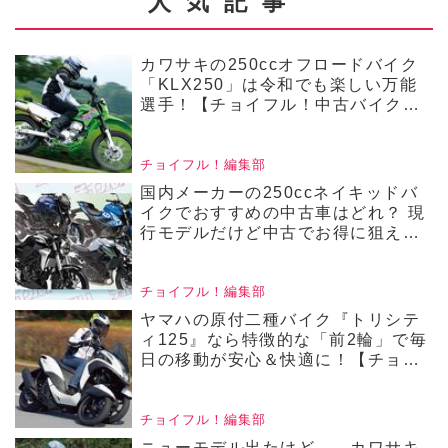
なのに燃費もいい
人気記事
▶▶▶『チョイフル！』の
ぞ！【チョイフル！
公式Ｘ（旧Twitter）はこち
人気バイクのインプ
カワサキの250ccオフロードバイク
ら！
「KLX250」は令和でも楽しい万能
レRevival／HONDA
選手！【チョイフル！中古バイク選
びの参考書／Kawasaki
NC750S（2018）前
KLX250（2008～2016）】
編】
チョイフル！編集部
国内メーカーの250ccネイキッドバ
イクでおすすめの中古車はどれ？ 現
行モデルだけど中古でお得に狙える4
機種の価格をまとめて比較！【チョ
イフル！人気中古バイクの相場比較
／250ccネイキッドバイク編／2025
チョイフル！編集部
年4月版 前編】
ヤマハの原付二種バイク『トリシテ
ィ125』なら特徴的な「前2輪」で毎
日の移動が安心＆快適に！【チョイ
フル！中古バイク選びの参考書／
YAMAHA TRICITY125（2020）】
チョイフル！編集部
ニューモデル出たけど……カワサキ