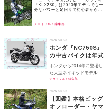
『KLX230』は2020年モデルでも十
分なパワーと足回りで初心者からベ
テランまで本格的なオフロード走行
が楽しめる！【チョイフル！中古バ
イク選びの参考書／KAWASAKI
チョイフル！編集部
KLX230】
ホンダ『NC750S』
の中古バイクは年式
次第で30万円台か
ホンダから2014年に登場し
ら⁉ 2016年式以降は
た大型ネイキッドモデル
ETC・グリップヒー
チョイフル！編集部
『NC750S』の中古バイク
ターも装備したパッ
は今いくらで買える？中古
ケージをお得に狙え
車実勢価格やバイク選びの
【図鑑】本格ビッグ
特徴をリサーチします！
るかも！【チョイフ
オフローダー・ヤマ
▶▶▶『チョイフル！』の