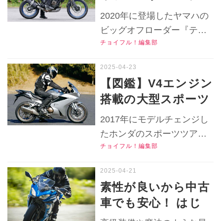
ル！おすすめ中古バ
ハ『テネレ700』の
公式Ｘ（旧Twitter）はこち
2020年に登場したヤマハの
イク価格リサーチ／
各部装備を解説！足
ら！
ビッグオフローダー『テネ
2025年5月版】
つきやライディング
チョイフル！編集部
レ700』の2020年モデルの
ポジションはどうだ
足つきや各部装備を徹底解
った？【チョイフ
説！▶▶▶写真（20枚）は
【図鑑】V4エンジン
こちら！▶▶▶『チョイフ
ル！中古バイク選び
搭載の大型スポーツ
ル！』の公式Ｘ（旧
の参考書／YAMAHA
ツアラー・ホンダ
Twitter）はこちら！
2017年にモデルチェンジし
Ténéré700（2020
『VFR800F』はシ
たホンダのスポーツツアラ
）】
ート高の調整が可
チョイフル！編集部
ー『VFR800F』の足つき性
能！ツーリングを支
やライディングポジション
える各部装備も注
をチェック！貴重なV4ツア
素性が良いから中古
ラーの各部装備も紹介しま
目！【チョイフル！
車でも安心！ はじ
す！▶▶▶写真はこちら！
中古バイク選びの参
めての大型バイクに
▶▶▶『チョイフル！』の