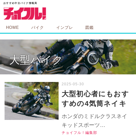
HOME
バイク
インプレ
図鑑
大型バイク
大型初心者にもおす
すめの4気筒ネイキ
ッドスポーツバイ
ホンダのミドルクラスネイ
ク・ホンダ
キッドスポーツ
『CB650R』は2019
チョイフル！編集部
『CB650R』の2019年モデ