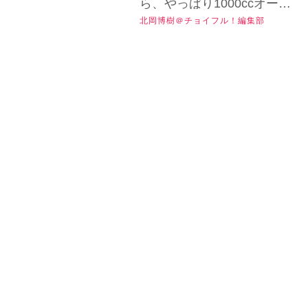
ら、やっぱり1000ccオーバ
中編】
でスタイル＆乗りや
北岡博樹＠チョイフル！編集部
ーの大排気量車が欲しくな
すさも抜群です！
るものですが……大型バイ
【チョイフル！人気
ク最初の1台には『中古のミ
ドルクラス』を選んだほう
バイクのインプレ
注目のタグ
が、あとで後悔しないかも
Revival／カワサキ
しれません。その理由は何
ニンジャ
中古バイク相場
インプレ
バイク紹介
だと思う？▶▶▶『チョイ
650（2018）前編】
ホンダ
ヤマハ
スズキ
カワサキ
フル！』の公式Ｘ（旧
Twitter）はこちら！
125cc
250cc
400cc
大型バイク
フルカウル
ネイキッド
オフロード
アドベンチャー
クルーザー
ヘリテイジ
スクーター