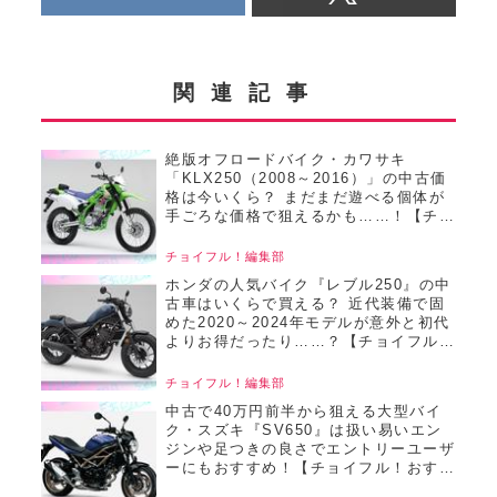
関連記事
絶版オフロードバイク・カワサキ
「KLX250（2008～2016）」の中古価
格は今いくら？ まだまだ遊べる個体が
手ごろな価格で狙えるかも……！【チョ
イフル！おすすめ中古バイク価格リサー
チ／22025年8月版】
チョイフル！編集部
ホンダの人気バイク『レブル250』の中
古車はいくらで買える？ 近代装備で固
めた2020～2024年モデルが意外と初代
よりお得だったり……？【チョイフル！
おすすめ中古バイク価格リサーチ／
2025年6月版】
チョイフル！編集部
中古で40万円前半から狙える大型バイ
ク・スズキ『SV650』は扱い易いエン
ジンや足つきの良さでエントリーユーザ
ーにもおすすめ！【チョイフル！おすす
め中古バイク価格リサーチ／2025年6月