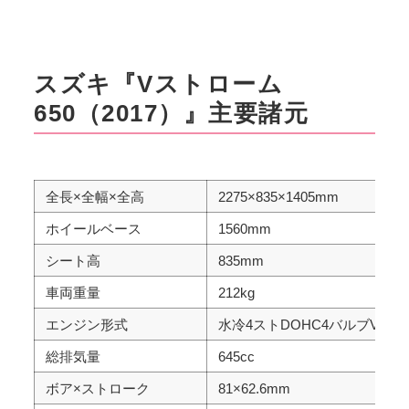
スズキ『Vストローム
650（2017）』主要諸元
全長×全幅×全高
2275×835×1405mm
ホイールベース
1560mm
シート高
835mm
車両重量
212kg
エンジン形式
水冷4ストDOHC4バルブV型2
総排気量
645cc
ボア×ストローク
81×62.6mm