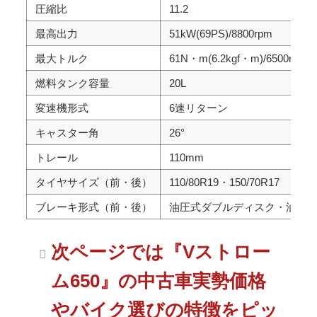
圧縮比
11.2
最高出力
51kW(69PS)/8800rpm
最大トルク
61N・m(6.2kgf・m)/6500rpm
燃料タンク容量
20L
変速機形式
6速リターン
キャスター角
26°
トレール
110mm
タイヤサイズ（前・後）
110/80R19・150/70R17
ブレーキ形式（前・後）
油圧式ダブルディスク・油圧
次ページでは『Vストロー
ム650』の中古車実勢価格
やバイク選びの特徴をピッ