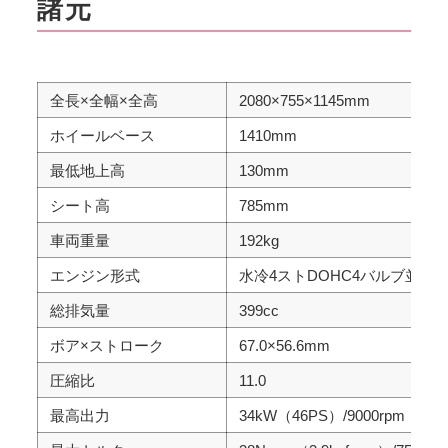
諸元
全長×全幅×全高
2080×755×1145mm
ホイールベース
1410mm
最低地上高
130mm
シート高
785mm
車両重量
192kg
エンジン形式
水冷4ストDOHC4バルブ並列2
総排気量
399cc
ボア×ストローク
67.0×56.6mm
圧縮比
11.0
最高出力
34kW（46PS）/9000rpm