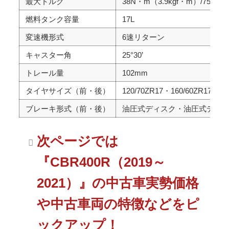
最大トルク
38N・m（3.9kgf・m）/7500rp
燃料タンク容量
17L
変速機形式
6速リターン
キャスター角
25°30’
トレール量
102mm
タイヤサイズ（前・後）
120/70ZR17・160/60ZR17
ブレーキ形式（前・後）
油圧式ディスク・油圧式ディ
次ページでは
『CBR400R（2019～
2021）』の中古車実勢価格
や中古車両の特徴などをピ
ックアップ！