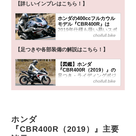
【詳しいインプレはこちら！】
ホンダの400ccフルカウル
モデル『CBR400R』は
2019年仕様も扱い易いスポ
choifull.bike
ーツバイク！ 中古で狙って
いる方、当時のインプレ＆
評価をどうぞ！
【足つきや各部装備の解説はこちら！】
【図鑑】ホンダ
『CBR400R（2019）』の
足つき・ライディングポジ
choifull.bike
ションや各部装備はどうだ
った？
ホンダ
『CBR400R（2019）』主要