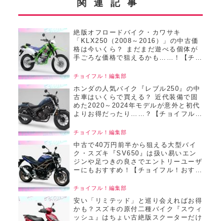
関連記事
絶版オフロードバイク・カワサキ
「KLX250（2008～2016）」の中古価
格は今いくら？ まだまだ遊べる個体が
手ごろな価格で狙えるかも……！【チョ
イフル！おすすめ中古バイク価格リサー
チ／22025年8月版】
チョイフル！編集部
ホンダの人気バイク『レブル250』の中
古車はいくらで買える？ 近代装備で固
めた2020～2024年モデルが意外と初代
よりお得だったり……？【チョイフル！
おすすめ中古バイク価格リサーチ／
2025年6月版】
チョイフル！編集部
中古で40万円前半から狙える大型バイ
ク・スズキ『SV650』は扱い易いエン
ジンや足つきの良さでエントリーユーザ
ーにもおすすめ！【チョイフル！おすす
め中古バイク価格リサーチ／2025年6月
版】
チョイフル！編集部
安い「リミテッド」と巡り会えればお得
かも？スズキの原付二種バイク『スウィ
ッシュ』はちょい古絶版スクーターだけ