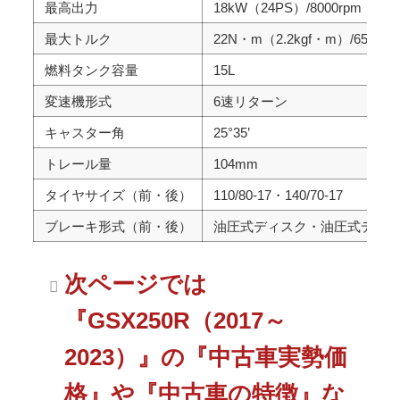
最高出力
18kW（24PS）/8000rpm
最大トルク
22N・m（2.2kgf・m）/6500rp
燃料タンク容量
15L
変速機形式
6速リターン
キャスター角
25°35’
トレール量
104mm
タイヤサイズ（前・後）
110/80-17・140/70-17
ブレーキ形式（前・後）
油圧式ディスク・油圧式ディ
次ページでは
『GSX250R（2017～
2023）』の『中古車実勢価
格』や『中古車の特徴』な