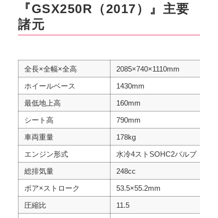
『GSX250R（2017）』主要
諸元
全長×全幅×全高
2085×740×1110mm
ホイールベース
1430mm
最低地上高
160mm
シート高
790mm
車両重量
178kg
エンジン形式
水冷4ストSOHC2バルブ
総排気量
248cc
ボア×ストローク
53.5×55.2mm
圧縮比
11.5