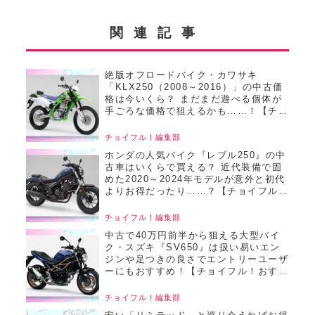
関連記事
絶版オフロードバイク・カワサキ
「KLX250（2008～2016）」の中古価
格は今いくら？ まだまだ遊べる個体が
手ごろな価格で狙えるかも……！【チョ
イフル！おすすめ中古バイク価格リサー
チ／22025年8月版】
チョイフル！編集部
ホンダの人気バイク『レブル250』の中
古車はいくらで買える？ 近代装備で固
めた2020～2024年モデルが意外と初代
よりお得だったり……？【チョイフル！
おすすめ中古バイク価格リサーチ／
2025年6月版】
チョイフル！編集部
中古で40万円前半から狙える大型バイ
ク・スズキ『SV650』は扱い易いエン
ジンや足つきの良さでエントリーユーザ
ーにもおすすめ！【チョイフル！おすす
め中古バイク価格リサーチ／2025年6月
版】
チョイフル！編集部