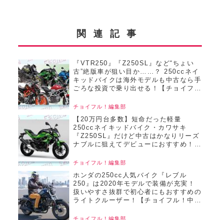
関連記事
『VTR250』『Z250SL』など“ちょい
古”絶版車が狙い目か……？ 250ccネイ
キッドバイクは海外モデルも中古なら手
ごろな投資で乗り出せる！【チョイフ
ル！人気中古バイクの相場比較／250cc
ネイキッドバイク編／2025年4月版 後
チョイフル！編集部
編】
【20万円台多数】短命だった軽量
250ccネイキッドバイク・カワサキ
『Z250SL』だけど中古はかなりリーズ
ナブルに狙えてデビューにおすすめ！
【チョイフル！おすすめ中古バイク価格
リサーチ／2025年4月版】
チョイフル！編集部
ホンダの250cc人気バイク『レブル
250』は2020年モデルで装備が充実！
扱いやすさ抜群で初心者にもおすすめの
ライトクルーザー！【チョイフル！中古
バイク選びの参考書／HONDA
Rebel250（2020～2024）】
チョイフル！編集部