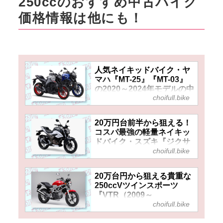
250ccのおすすめ中古バイク
価格情報は他にも！
人気ネイキッドバイク・ヤ
マハ『MT-25』『MT-03』
の2020～2024年モデルの中
choifull.bike
古車はいくらで買える？ 価
格的には大差ないから選ぶ
基準は好みと維持費？
20万円台前半から狙える！
コスパ最強の軽量ネイキッ
ドバイク・スズキ『ジクサ
choifull.bike
ー250』はバイクデビュー
におすすめ！
20万台円から狙える貴重な
250ccVツインスポーツ
『VTR（2009～
choifull.bike
2016）』！扱い易く頑丈で
中古で始めるエントリーバ