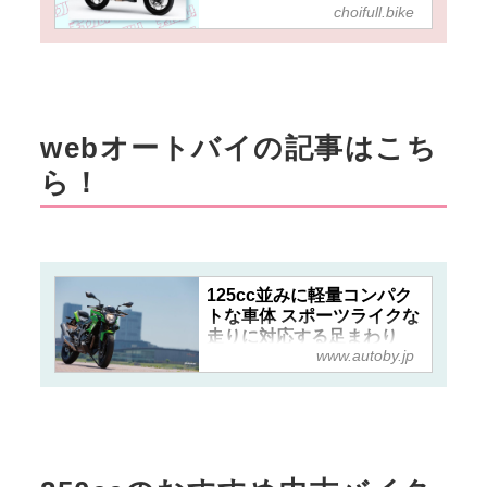
choifull.bike
『Z250SL』だけど中古は
かなりリーズナブルに狙え
てデビューにおすすめ！
webオートバイの記事はこち
ら！
125cc並みに軽量コンパク
トな車体 スポーツライクな
走りに対応する足まわり
www.autoby.jp
【KAWASAKI Z250SL
ABS】（2015年）