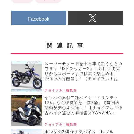
Facebook
関連記事
スーパーモタードを中古車で狙うならカ
ワサキ『DトラッカーX』に注目！街乗
りからスポーツまで幅広く楽しめる
250ccの万能選手！【チョイフル！おす
すめ中古バイク価格リサーチ／2025年2
月編】
チョイフル！編集部
ヤマハの原付二種バイク『トリシティ
125』なら特徴的な「前2輪」で毎日の
移動が安心＆快適に！【チョイフル！中
古バイク選びの参考書／YAMAHA
TRICITY125（2020）】
チョイフル！編集部
ホンダの250cc人気バイク『レブル