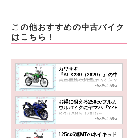
この他おすすめの中古バイク
はこちら！
カワサキ
『KLX230（2020）』の中
古車価格や相場はいくら？
choifull.bike
低走行個体の多い高年式モ
デルでオフロード入門の選
択肢としておすすめ！
お得に狙える250ccフルカ
ウルバイクにヤマハ『YZF-
R25 / ABS（2015～
choifull.bike
2018）』の中古車価格や相
場はいくら？ 本格スポーツ
モデルだけど初期投資をか
125cc6速MTのネイキッド
なり抑えて乗り出せる！