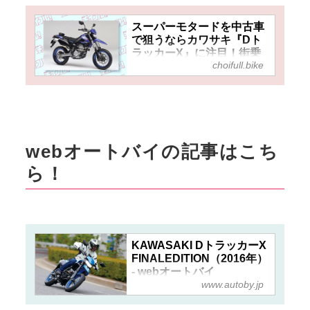
スーパーモタードを中古車
で狙うならカワサキ『Dト
ラッカーX』に注目！街乗
choifull.bike
りからスポーツまで幅広く
楽しめる250ccの万能選
手！
webオートバイの記事はこち
ら！
KAWASAKI DトラッカーX
FINALEDITION（2016年）
- webオートバイ
www.autoby.jp