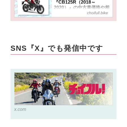
『CB125R（2018～
2020）』の中古車価格や相
choifull.bike
場はいくら？ 維持費も安い
し、初期型なら総額30万円
アンダーの車両も!?
SNS『X』でも発信中です
x.com