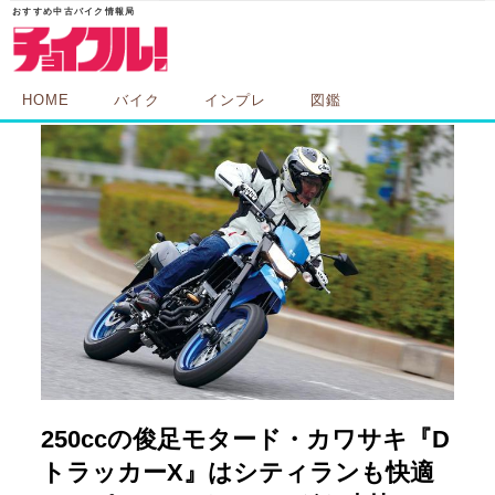
HOME
バイク
インプレ
図鑑
250ccの俊足モタード・カワサキ『D
トラッカーX』はシティランも快適