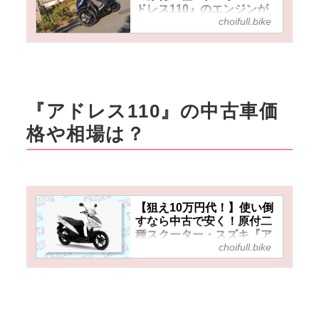
ドレス110』のエンジンが
choifull.bike
走っていて楽しい!?
『アドレス110』の中古車価
格や相場は？
【狙え10万円代！】使い倒
すなら中古で安く！原付二
種スクーター・スズキ『ア
choifull.bike
ドレス110』（2015～
2022）の中古車価格や相場
はいくら？【チョイフル！
おすすめ中古バイク価格リ
サーチ／2024年12月版】 -
チョイフル！