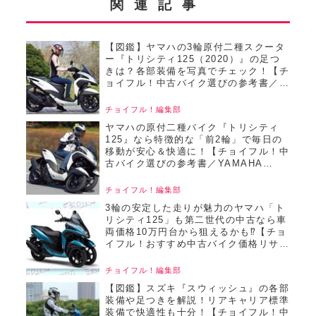
関連記事
【図鑑】ヤマハの3輪原付二種スクータ
ー『トリシティ125（2020）』の足つ
きは？各部装備を写真でチェック！【チ
ョイフル！中古バイク選びの参考書／
YAMAHA TRICITY125（2020）】
チョイフル！編集部
ヤマハの原付二種バイク『トリシティ
125』なら特徴的な「前2輪」で毎日の
移動が安心＆快適に！【チョイフル！中
古バイク選びの参考書／YAMAHA
TRICITY125（2020）】
チョイフル！編集部
3輪の安定した走りが魅力のヤマハ「ト
リシティ125」も第二世代の中古なら車
両価格10万円台から狙えるかも⁉【チョ
イフル！おすすめ中古バイク価格リサー
チ／2025年7月版】
チョイフル！編集部
【図鑑】スズキ『スウィッシュ』の各部
装備や足つきを解説！リアキャリア標準
装備で快適性も十分！【チョイフル！中