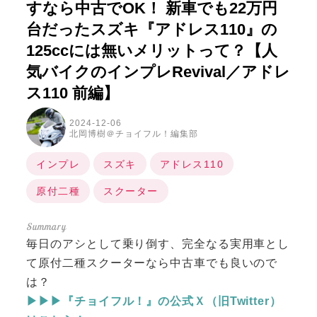
すなら中古でOK！ 新車でも22万円
台だったスズキ『アドレス110』の
125ccには無いメリットって？【人
気バイクのインプレRevival／アドレ
ス110 前編】
2024-12-06
北岡博樹＠チョイフル！編集部
インプレ
スズキ
アドレス110
原付二種
スクーター
毎日のアシとして乗り倒す、完全なる実用車とし
て原付二種スクーターなら中古車でも良いので
は？
▶▶▶『チョイフル！』の公式Ｘ（旧Twitter）