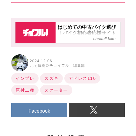
はじめての中古バイク選び
｜バイク初心者応援サイト
choifull.bike
【チョイフル！】
2024-12-06
北岡博樹＠チョイフル！編集部
インプレ
スズキ
アドレス110
原付二種
スクーター
Facebook