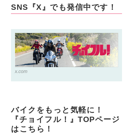
SNS『X』でも発信中です！
2015年から2022年まで生産・
販売されたスズキの原付二種ス
クーター『アドレス110』の中
古車価格や相場をリサーチ！ 毎
日乗って使い倒すならおトクな
中古車がおすすめ？▶▶▶『チ
ョイフル！』の公式Ｘ（旧
Twitter）はこちら！
x.com
バイクをもっと気軽に！
『チョイフル！』TOPページ
はこちら！