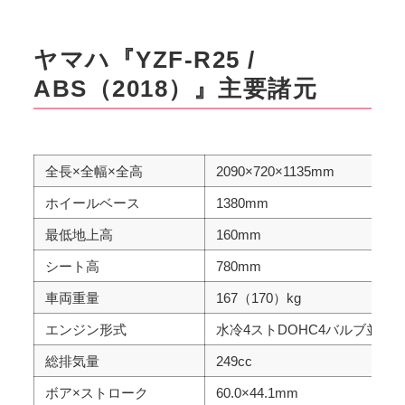
ヤマハ『YZF-R25 /
ABS（2018）』主要諸元
全長×全幅×全高
2090×720×1135mm
ホイールベース
1380mm
最低地上高
160mm
シート高
780mm
車両重量
167（170）kg
エンジン形式
水冷4ストDOHC4バルブ並列2
総排気量
249cc
ボア×ストローク
60.0×44.1mm