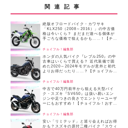
関連記事
絶版オフロードバイク・カワサキ
「KLX250（2008～2016）」の中古価
格は今いくら？ まだまだ遊べる個体が
手ごろな価格で狙えるかも……！【チョ
イフル！おすすめ中古バイク価格リサー
チ／22025年8月版】
チョイフル！編集部
ホンダの人気バイク『レブル250』の中
古車はいくらで買える？ 近代装備で固
めた2020～2024年モデルが意外と初代
よりお得だったり……？【チョイフル！
おすすめ中古バイク価格リサーチ／
2025年6月版】
チョイフル！編集部
中古で40万円前半から狙える大型バイ
ク・スズキ『SV650』は扱い易いエン
ジンや足つきの良さでエントリーユーザ
ーにもおすすめ！【チョイフル！おすす
め中古バイク価格リサーチ／2025年6月
版】
チョイフル！編集部
安い「リミテッド」と巡り会えればお得
かも？スズキの原付二種バイク『スウィ