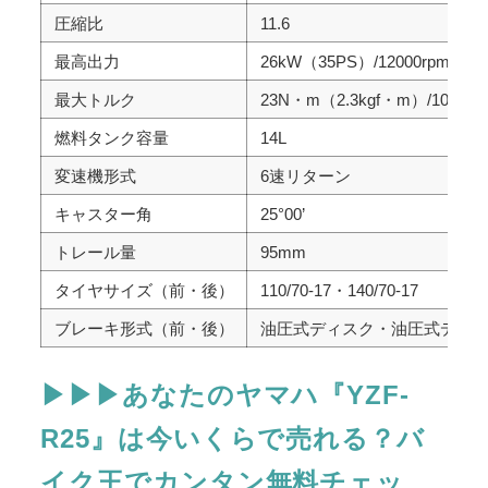
圧縮比
11.6
最高出力
26kW（35PS）/12000rpm
最大トルク
23N・m（2.3kgf・m）/10000r
燃料タンク容量
14L
変速機形式
6速リターン
キャスター角
25°00’
トレール量
95mm
タイヤサイズ（前・後）
110/70-17・140/70-17
ブレーキ形式（前・後）
油圧式ディスク・油圧式ディ
▶▶▶あなたのヤマハ『YZF-
R25』は今いくらで売れる？バ
イク王でカンタン無料チェッ