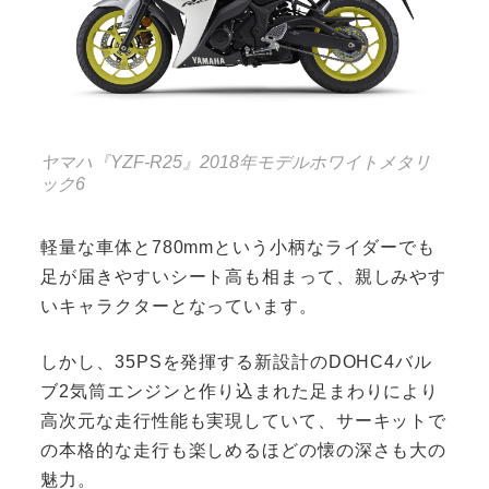
ヤマハ『YZF-R25』2018年モデルホワイトメタリ
ック6
軽量な車体と780mmという小柄なライダーでも
足が届きやすいシート高も相まって、親しみやす
いキャラクターとなっています。
しかし、35PSを発揮する新設計のDOHC4バル
ブ2気筒エンジンと作り込まれた足まわりにより
高次元な走行性能も実現していて、サーキットで
の本格的な走行も楽しめるほどの懐の深さも大の
魅力。