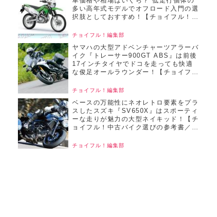
車価格や相場はいくら？ 低走行個体の
多い高年式モデルでオフロード入門の選
択肢としておすすめ！【チョイフル！お
すすめ中古バイク価格リサーチ／2024
年10月版】
チョイフル！編集部
ヤマハの大型アドベンチャーツアラーバ
イク『トレーサー900GT ABS』は前後
17インチタイヤでドコを走っても快適
な俊足オールラウンダー！【チョイフ
ル！中古バイク選びの参考書／
YAMAHA TRACER900GT
チョイフル！編集部
ABS（2018）】
ベースの万能性にネオレトロ要素をプラ
スしたスズキ『SV650X』はスポーティ
ーな走りが魅力の大型ネイキッド！【チ
ョイフル！中古バイク選びの参考書／
SUZUKI SV650X（2018）】
チョイフル！編集部