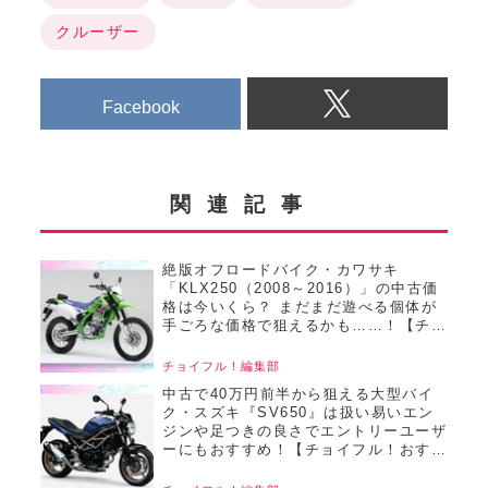
クルーザー
Facebook
関連記事
絶版オフロードバイク・カワサキ
「KLX250（2008～2016）」の中古価
格は今いくら？ まだまだ遊べる個体が
手ごろな価格で狙えるかも……！【チョ
イフル！おすすめ中古バイク価格リサー
チ／22025年8月版】
チョイフル！編集部
中古で40万円前半から狙える大型バイ
ク・スズキ『SV650』は扱い易いエン
ジンや足つきの良さでエントリーユーザ
ーにもおすすめ！【チョイフル！おすす
め中古バイク価格リサーチ／2025年6月
版】