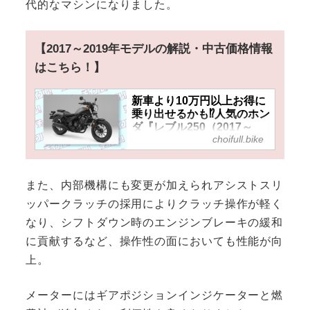
代的なマシンになりました。
【2017～2019年モデルの解説・中古価格情報
はこちら！】
新車より10万円以上お得に
乗り出せるかも⁉人気のホン
ダ『レブル250（2017～
choifull.bike
2019）』の中古車価格や相
場はいくら？
また、内部機構にも変更が加えられアシストスリ
ッパークラッチの採用によりクラッチ操作が軽く
なり、シフトダウン時のエンジンブレーキの緩和
に貢献するなど、操作性の面においても性能が向
上。
メーターにはギアポジションインジケーターと燃