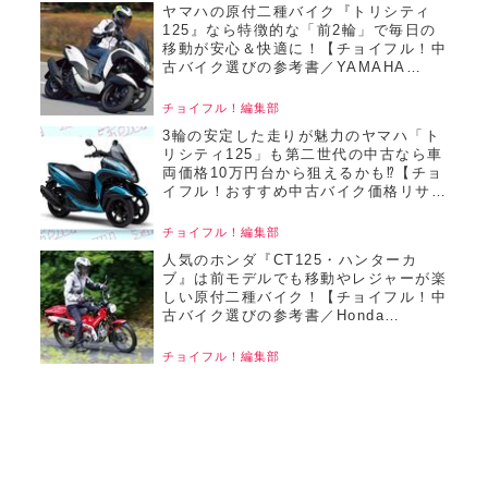
ヤマハの原付二種バイク『トリシティ
125』なら特徴的な「前2輪」で毎日の
移動が安心＆快適に！【チョイフル！中
古バイク選びの参考書／YAMAHA
TRICITY125（2020）】
チョイフル！編集部
3輪の安定した走りが魅力のヤマハ「ト
リシティ125」も第二世代の中古なら車
両価格10万円台から狙えるかも⁉【チョ
イフル！おすすめ中古バイク価格リサー
チ／2025年7月版】
チョイフル！編集部
人気のホンダ『CT125・ハンターカ
ブ』は前モデルでも移動やレジャーが楽
しい原付二種バイク！【チョイフル！中
古バイク選びの参考書／Honda
CT125・Hunter Cub（2020） 】
チョイフル！編集部