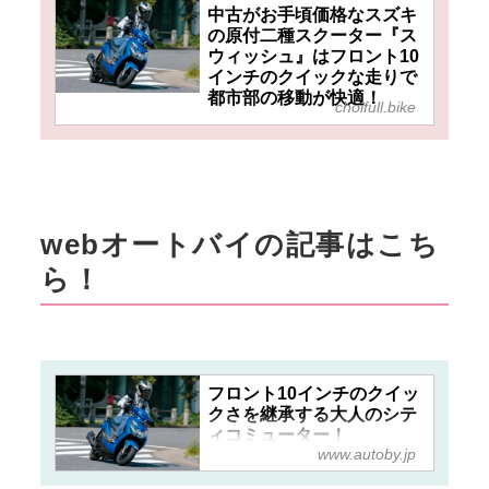
中古がお手頃価格なスズキ
の原付二種スクーター『ス
ウィッシュ』はフロント10
インチのクイックな走りで
都市部の移動が快適！
choifull.bike
webオートバイの記事はこち
ら！
フロント10インチのクイッ
クさを継承する大人のシテ
ィコミューター！
www.autoby.jp
【SUZUKI SWISH（スウィ
ッシュ）】（2018年） -