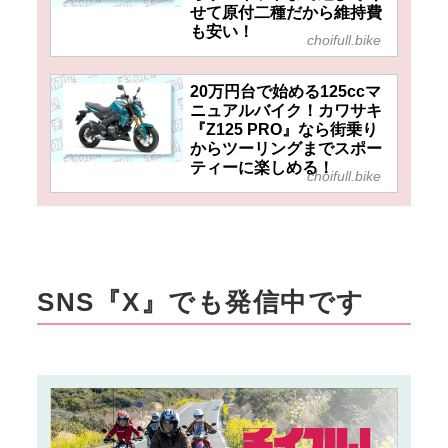
せて原付二種だから維持費
も安い！
choifull.bike
20万円台で始める125ccマ
ニュアルバイク！カワサキ
『Z125 PRO』なら街乗り
からツーリングまでスポー
ティーに楽しめる！
choifull.bike
SNS『X』でも発信中です