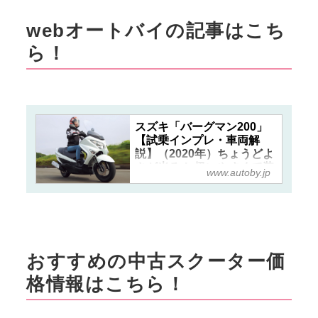
webオートバイの記事はこち
ら！
スズキ「バーグマン200」
【試乗インプレ・車両解
説】（2020年）ちょうどよ
さが光る！ 扱いやすくて装
www.autoby.jp
備も充実、収納力も抜群！
- webオートバイ
おすすめの中古スクーター価
格情報はこちら！