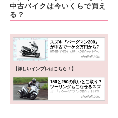
中古バイクは今いくらで買え
る？
スズキ『バーグマン200』
が中古で一ケタ万円から⁉
軽量で扱い易い200ccビッ
choifull.bike
グスクーターは日常のアシ
からツーリングまで最適！
【詳しいインプレはこちら！】
150と250の良いとこ取り？
ツーリングもこなせるスズ
キ『バーグマン200』は中
choifull.bike
古もお手頃で都市部のコミ
ューターとてしても活躍！