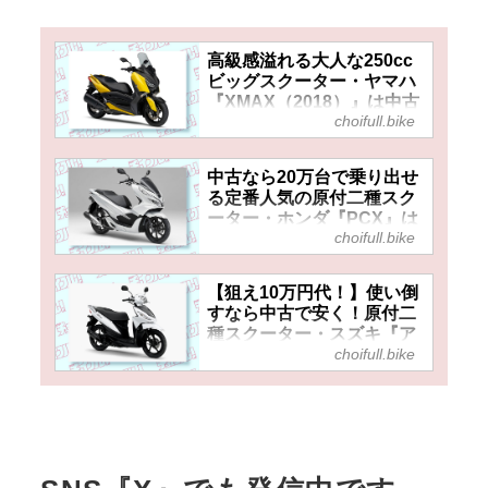
高級感溢れる大人な250cc
ビッグスクーター・ヤマハ
『XMAX（2018）』は中古
choifull.bike
40万円台でもおトク感あ
り……？
中古なら20万台で乗り出せ
る定番人気の原付二種スク
ーター・ホンダ『PCX』は
choifull.bike
第3世代でも充実装備の快
適コミューター！
【狙え10万円代！】使い倒
すなら中古で安く！原付二
種スクーター・スズキ『ア
choifull.bike
ドレス110』（2015～
2022）の中古車価格や相場
はいくら？