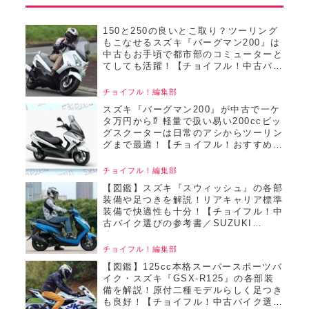
150と250の良いとこ取り？ツーリング
もこなせるスズキ『バーグマン200』は
中古もお手頃で都市部のコミューターと
てしても活躍！【チョイフル！中古バイ
ク選びの参考書／SUZUKI
BURGMAN200（2020）】
チョイフル！編集部
スズキ『バーグマン200』が中古で一ケ
タ万円から⁉ 軽量で扱い易い200ccビッ
グスクーターは日常のアシからツーリン
グまで最適！【チョイフル！おすすめ中
古バイク価格リサーチ／2025年5月版】
チョイフル！編集部
【図鑑】スズキ『スウィッシュ』の各部
装備や足つきを解説！リアキャリア標準
装備で快適性も十分！【チョイフル！中
古バイク選びの参考書／SUZUKI
SWISH（2018）】
チョイフル！編集部
【図鑑】125cc本格スーパースポーツバ
イク・スズキ『GSX-R125』の各部装
備を解説！原付二種モデルらしく足つき
も良好！【チョイフル！中古バイク選び