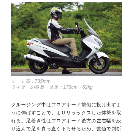
シート高：735mm
ライダーの身長・体重：176cm・62kg
クルージング中はフロアボード前側に投げ出すよ
うに伸ばすことで、よりリラックスした体勢を取
れる。足着き性はフロアボード後方の左右幅を絞
り込んで足を真っ直ぐ下ろせるため、数値で判断