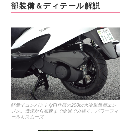
部装備＆ディテール解説
軽量でコンパクトなFI仕様の200cc水冷単気筒エン
ジン。低速から高速まで全域で力強く、パワーフィ
ールもスムーズ。