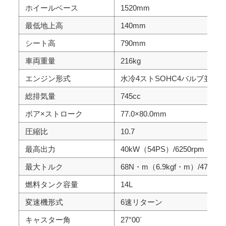
ホイールベース
1520mm
最低地上高
140mm
シート高
790mm
車両重量
216kg
エンジン形式
水冷4ストSOHC4バルブ並列2
総排気量
745cc
ボア×ストローク
77.0×80.0mm
圧縮比
10.7
最高出力
40kW（54PS）/6250rpm
最大トルク
68N・m（6.9kgf・m）/4750rp
燃料タンク容量
14L
変速機形式
6速リターン
キャスター角
27°00´