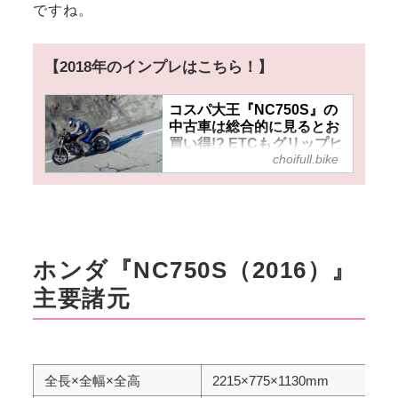
ですね。
【2018年のインプレはこちら！】
コスパ大王『NC750S』の
中古車は総合的に見るとお
買い得!? ETCもグリップヒ
choifull.bike
ーターも標準装備！ 750cc
大型ネイキッドバイクなの
に燃費もいいぞ！
ホンダ『NC750S（2016）』
主要諸元
全長×全幅×全高
2215×775×1130mm