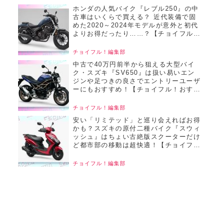
ホンダの人気バイク『レブル250』の中
古車はいくらで買える？ 近代装備で固
めた2020～2024年モデルが意外と初代
よりお得だったり……？【チョイフル！
おすすめ中古バイク価格リサーチ／
2025年6月版】
チョイフル！編集部
中古で40万円前半から狙える大型バイ
ク・スズキ『SV650』は扱い易いエン
ジンや足つきの良さでエントリーユーザ
ーにもおすすめ！【チョイフル！おすす
め中古バイク価格リサーチ／2025年6月
版】
チョイフル！編集部
安い「リミテッド」と巡り会えればお得
かも？スズキの原付二種バイク『スウィ
ッシュ』はちょい古絶版スクーターだけ
ど都市部の移動は超快適！【チョイフ
ル！おすすめ中古バイク価格リサーチ／
2025年6月版】
チョイフル！編集部