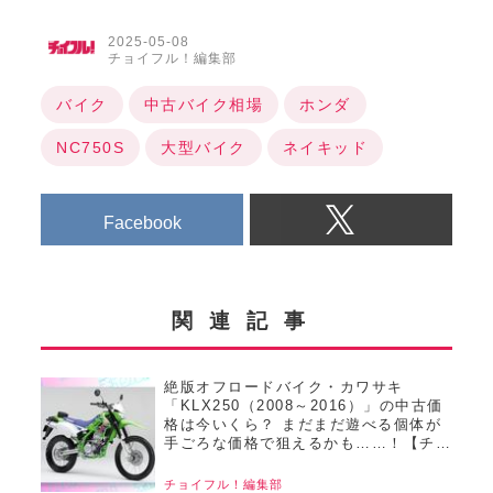
2025-05-08
チョイフル！編集部
バイク
中古バイク相場
ホンダ
NC750S
大型バイク
ネイキッド
Facebook
関連記事
絶版オフロードバイク・カワサキ
「KLX250（2008～2016）」の中古価
格は今いくら？ まだまだ遊べる個体が
手ごろな価格で狙えるかも……！【チョ
イフル！おすすめ中古バイク価格リサー
チ／22025年8月版】
チョイフル！編集部