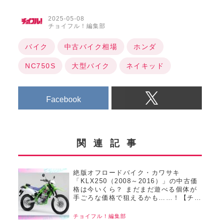
2025-05-08
チョイフル！編集部
バイク
中古バイク相場
ホンダ
NC750S
大型バイク
ネイキッド
Facebook
関連記事
絶版オフロードバイク・カワサキ
「KLX250（2008～2016）」の中古価
格は今いくら？ まだまだ遊べる個体が
手ごろな価格で狙えるかも……！【チョ
イフル！おすすめ中古バイク価格リサー
チ／22025年8月版】
チョイフル！編集部