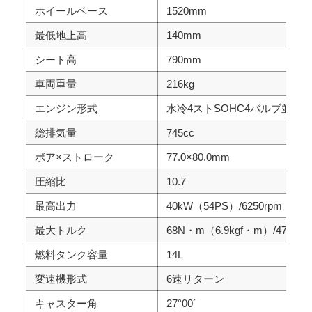
ホイールベース
1520mm
最低地上高
140mm
シート高
790mm
車両重量
216kg
エンジン形式
水冷4ストSOHC4バルブ並列2
総排気量
745cc
ボア×ストローク
77.0×80.0mm
圧縮比
10.7
最高出力
40kW（54PS）/6250rpm
最大トルク
68N・m（6.9kgf・m）/4750rp
燃料タンク容量
14L
変速機形式
6速リターン
キャスター角
27°00´