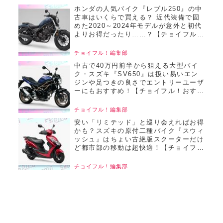
ホンダの人気バイク『レブル250』の中
古車はいくらで買える？ 近代装備で固
めた2020～2024年モデルが意外と初代
よりお得だったり……？【チョイフル！
おすすめ中古バイク価格リサーチ／
2025年6月版】
チョイフル！編集部
中古で40万円前半から狙える大型バイ
ク・スズキ『SV650』は扱い易いエン
ジンや足つきの良さでエントリーユーザ
ーにもおすすめ！【チョイフル！おすす
め中古バイク価格リサーチ／2025年6月
版】
チョイフル！編集部
安い「リミテッド」と巡り会えればお得
かも？スズキの原付二種バイク『スウィ
ッシュ』はちょい古絶版スクーターだけ
ど都市部の移動は超快適！【チョイフ
ル！おすすめ中古バイク価格リサーチ／
2025年6月版】
チョイフル！編集部