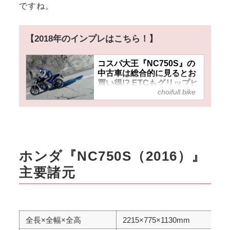
ですね。
【2018年のインプレはこちら！】
コスパ大王『NC750S』の
中古車は総合的に見るとお
買い得!? ETCもグリップヒ
choifull.bike
ーターも標準装備！ 750cc
大型ネイキッドバイクなの
に燃費もいいぞ！
ホンダ『NC750S（2016）』
主要諸元
全長×全幅×全高
2215×775×1130mm