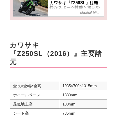
カワサキ『Z250SL』は軽
快なスポーツ性能と扱いや
choifull.bike
すさを両立！中古もかなり
お手頃価格でバイクデビュ
ーにもおすすめ！
カワサキ
『Z250SL（2016）』主要諸
元
全長×全幅×全高
1935×700×1015mm
ホイールベース
1330mm
最低地上高
180mm
シート高
785mm