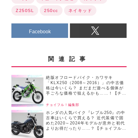
Z250SL
250cc
ネイキッド
Facebook
関連記事
絶版オフロードバイク・カワサキ
「KLX250（2008～2016）」の中古価
格は今いくら？ まだまだ遊べる個体が
手ごろな価格で狙えるかも……！【チョ
イフル！おすすめ中古バイク価格リサー
チ／22025年8月版】
チョイフル！編集部
ホンダの人気バイク『レブル250』の中
古車はいくらで買える？ 近代装備で固
めた2020～2024年モデルが意外と初代
よりお得だったり……？【チョイフル！
おすすめ中古バイク価格リサーチ／