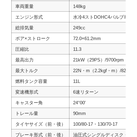
車両重量
148kg
エンジン形式
水冷4ストDOHC4バルブ単気
総排気量
249cc
ボア×ストローク
72.0×61.2mm
圧縮比
11.3
最高出力
21kW（29PS）/9700rpm
最大トルク
22N・m（2.2kgf・m）/8200rp
燃料タンク容量
11L
変速機形式
6速リターン
キャスター角
24°00′
トレール量
90mm
タイヤサイズ（前・後）
100/80-17・130/70-17
ブレーキ形式（前・後）
油圧式シングルディスク・油