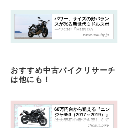
パワー、サイズの好バラン
スが光る新世代ミドルスポ
ーツCB!『HONDA
www.autoby.jp
CB650R』（2019年）【試
乗インプレ・車両解説】 -
webオートバイ
おすすめ中古バイクリサーチ
は他にも！
60万円台から狙える『ニン
ジャ650（2017～2019）』
は大型初心者でも楽しくて
choifull.bike
扱い易い！ETC標準装備や