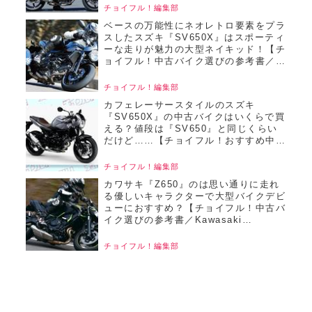
チョイフル！編集部
ベースの万能性にネオレトロ要素をプラ
スしたスズキ『SV650X』はスポーティ
ーな走りが魅力の大型ネイキッド！【チ
ョイフル！中古バイク選びの参考書／
SUZUKI SV650X（2018）】
チョイフル！編集部
カフェレーサースタイルのスズキ
『SV650X』の中古バイクはいくらで買
える？値段は『SV650』と同じくらい
だけど……【チョイフル！おすすめ中古
バイク価格リサーチ／2025年7月版】
チョイフル！編集部
カワサキ『Z650』のは思い通りに走れ
る優しいキャラクターで大型バイクデビ
ューにおすすめ？【チョイフル！中古バ
イク選びの参考書／Kawasaki
Z650（2020）】
チョイフル！編集部