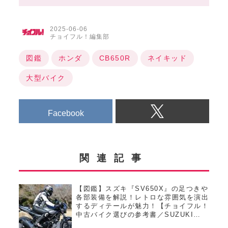
2025-06-06
チョイフル！編集部
図鑑
ホンダ
CB650R
ネイキッド
大型バイク
Facebook
関連記事
【図鑑】スズキ『SV650X』の足つきや
各部装備を解説！レトロな雰囲気を演出
するディテールが魅力！【チョイフル！
中古バイク選びの参考書／SUZUKI
SV650X（2018）】