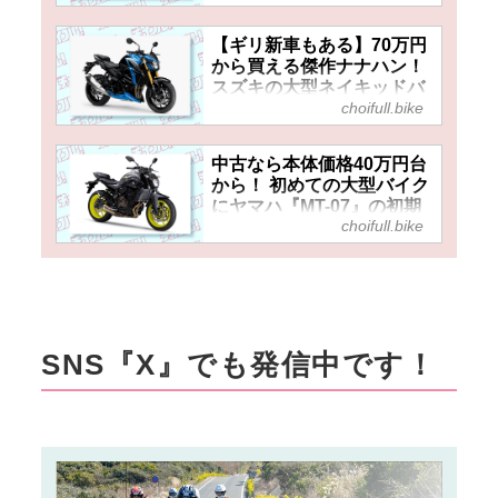
各種ツーリング向け装備も
アツい！
【ギリ新車もある】70万円
から買える傑作ナナハン！
スズキの大型ネイキッドバ
choifull.bike
イク『GSX-S750』は今な
ら意外とお得かも……？
中古なら本体価格40万円台
から！ 初めての大型バイク
にヤマハ『MT-07』の初期
choifull.bike
型はどうだ⁉ 現在の中古車
価格や相場をピックアッ
プ！
SNS『X』でも発信中です！