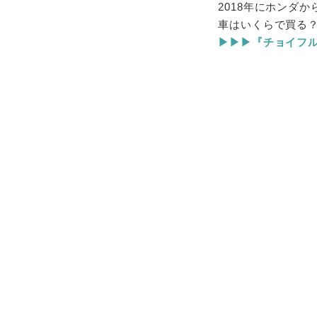
2018年にホンダか
車はいくらで買る？
▶▶▶『チョイフル！