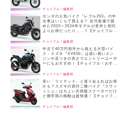
イフル！おすすめ中古バイク価格リサー
チ／22025年8月版】
チョイフル！編集部
ホンダの人気バイク『レブル250』の中
古車はいくらで買える？ 近代装備で固
めた2020～2024年モデルが意外と初代
よりお得だったり……？【チョイフル！
おすすめ中古バイク価格リサーチ／
2025年6月版】
チョイフル！編集部
中古で40万円前半から狙える大型バイ
ク・スズキ『SV650』は扱い易いエン
ジンや足つきの良さでエントリーユーザ
ーにもおすすめ！【チョイフル！おすす
め中古バイク価格リサーチ／2025年6月
版】
チョイフル！編集部
安い「リミテッド」と巡り会えればお得
かも？スズキの原付二種バイク『スウィ
ッシュ』はちょい古絶版スクーターだけ
ど都市部の移動は超快適！【チョイフ
ル！おすすめ中古バイク価格リサーチ／
2025年6月版】
チョイフル！編集部