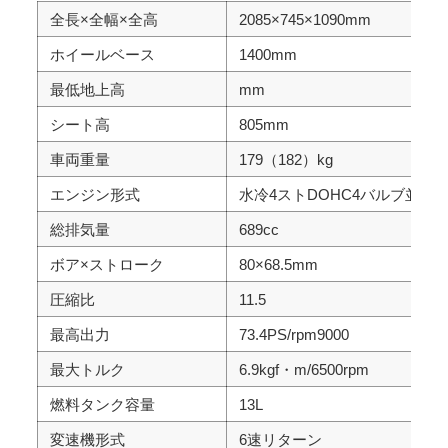
全長×全幅×全高
2085×745×1090mm
ホイールベース
1400mm
最低地上高
mm
シート高
805mm
車両重量
179（182）kg
エンジン形式
水冷4ストDOHC4バルブ並列2
総排気量
689cc
ボア×ストローク
80×68.5mm
圧縮比
11.5
最高出力
73.4PS/rpm9000
最大トルク
6.9kgf・m/6500rpm
燃料タンク容量
13L
変速機形式
6速リターン