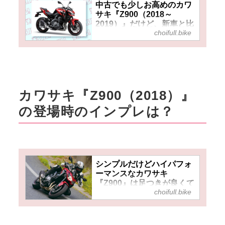
中古でも少しお高めのカワ
サキ『Z900（2018～
2019）』だけど、新車と比
choifull.bike
べれば半額以下……？新型
発表でこれからの値段推移
に期待したい一台！
カワサキ『Z900（2018）』
の登場時のインプレは？
シンプルだけどハイパフォ
ーマンスなカワサキ
『Z900』は足つきが良くて
choifull.bike
扱い易いおすすめスポーツ
ネイキッド！