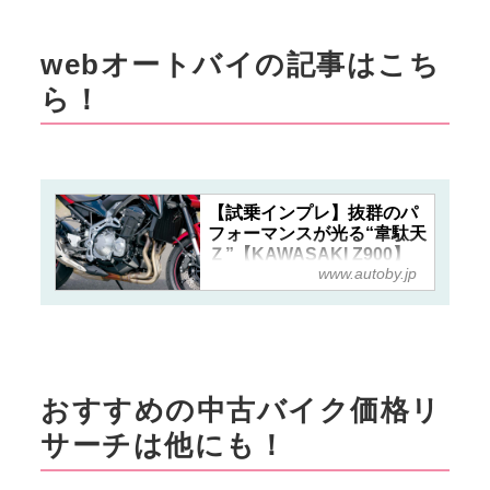
webオートバイの記事はこち
ら！
【試乗インプレ】抜群のパ
フォーマンスが光る“韋駄天
Ｚ”【KAWASAKI Z900】
www.autoby.jp
(2018年) - webオートバイ
おすすめの中古バイク価格リ
サーチは他にも！