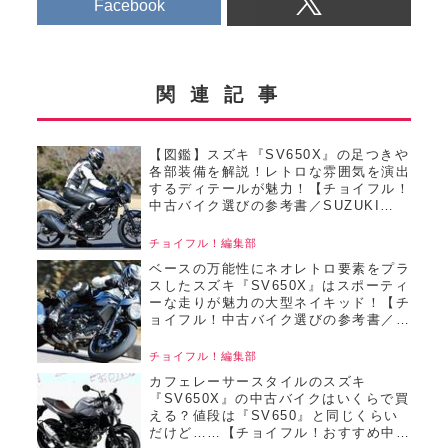
Facebook
関連記事
【図鑑】スズキ『SV650X』の足つきや
各部装備を解説！レトロな雰囲気を演出
するディテールが魅力！【チョイフル！
中古バイク選びの参考書／SUZUKI
SV650X（2018）】
チョイフル！編集部
ベースの万能性にネオレトロ要素をプラ
スしたスズキ『SV650X』はスポーティ
ーな走りが魅力の大型ネイキッド！【チ
ョイフル！中古バイク選びの参考書／
SUZUKI SV650X（2018）】
チョイフル！編集部
カフェレーサースタイルのスズキ
『SV650X』の中古バイクはいくらで買
える？値段は『SV650』と同じくらい
だけど……【チョイフル！おすすめ中古