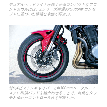
デュアルヘッドライトが鋭く光るコンパクトなフロ
ントカウルには、Zシリーズ共通の“Sugomi”コンセ
プトに基づいた獰猛な表情が浮かぶ。
対向4ピストンキャリパーとΦ300mmペータルディ
スクに樹脂パッドを組合わせることで、自然なタッ
チと優れたコントロール性を実現した。