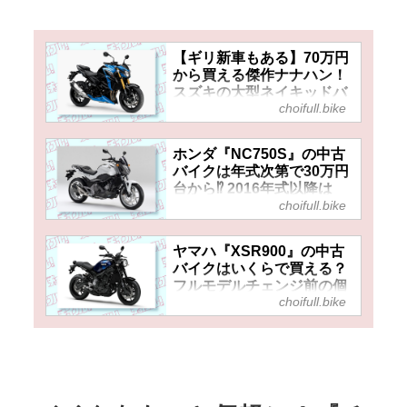
【ギリ新車もある】70万円
から買える傑作ナナハン！
スズキの大型ネイキッドバ
choifull.bike
イク『GSX-S750』は今な
ら意外とお得かも……？
ホンダ『NC750S』の中古
バイクは年式次第で30万円
台から⁉ 2016年式以降は
choifull.bike
ETC・グリップヒーターも
装備したパッケージをお得
に狙えるかも！
ヤマハ『XSR900』の中古
バイクはいくらで買える？
フルモデルチェンジ前の個
choifull.bike
体ならかなりお得に狙える
かも……？