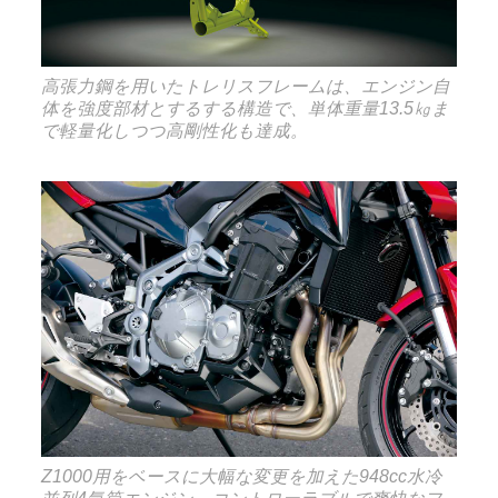
高張力鋼を用いたトレリスフレームは、エンジン自
体を強度部材とするする構造で、単体重量13.5㎏ま
で軽量化しつつ高剛性化も達成。
Z1000用をベースに大幅な変更を加えた948cc水冷