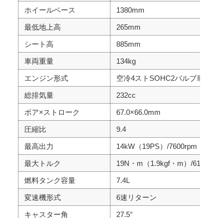
ホイールベース
1380mm
最低地上高
265mm
シート高
885mm
車両重量
134kg
エンジン形式
空冷4ストSOHC2バルブ単気
総排気量
232cc
ボア×ストローク
67.0×66.0mm
圧縮比
9.4
最高出力
14kW（19PS）/7600rpm
最大トルク
19N・m（1.9kgf・m）/6100rp
燃料タンク容量
7.4L
変速機形式
6速リターン
キャスター角
27.5°