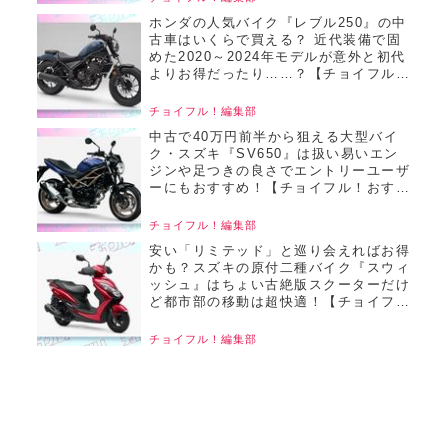
ホンダの人気バイク『レブル250』の中
古車はいくらで買える？ 近代装備で固
めた2020～2024年モデルが意外と初代
よりお得だったり……？【チョイフル！
おすすめ中古バイク価格リサーチ／
2025年6月版】
チョイフル！編集部
中古で40万円前半から狙える大型バイ
ク・スズキ『SV650』は扱い易いエン
ジンや足つきの良さでエントリーユーザ
ーにもおすすめ！【チョイフル！おすす
め中古バイク価格リサーチ／2025年6月
版】
チョイフル！編集部
安い「リミテッド」と巡り会えればお得
かも？スズキの原付二種バイク『スウィ
ッシュ』はちょい古絶版スクーターだけ
ど都市部の移動は超快適！【チョイフ
ル！おすすめ中古バイク価格リサーチ／
2025年6月版】
チョイフル！編集部