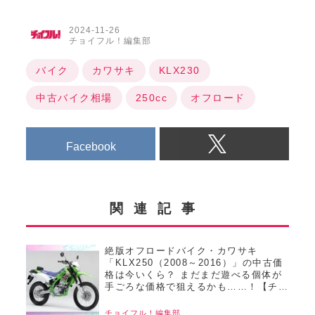
2024-11-26
チョイフル！編集部
バイク
カワサキ
KLX230
中古バイク相場
250cc
オフロード
Facebook
関連記事
絶版オフロードバイク・カワサキ
「KLX250（2008～2016）」の中古価
格は今いくら？ まだまだ遊べる個体が
手ごろな価格で狙えるかも……！【チョ
イフル！おすすめ中古バイク価格リサー
チ／22025年8月版】
チョイフル！編集部