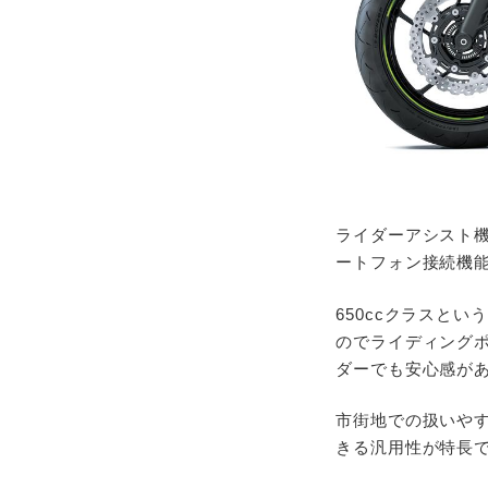
ライダーアシスト
ートフォン接続機
650ccクラスと
のでライディングポ
ダーでも安心感が
市街地での扱いや
きる汎用性が特長