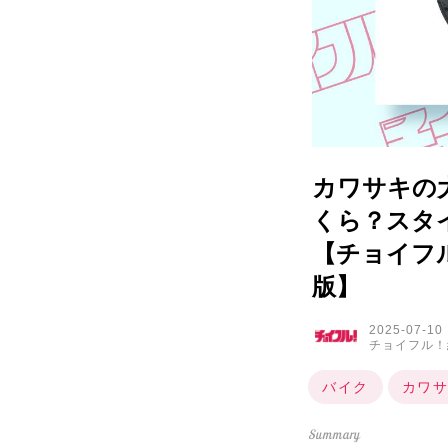
カワサキの
くら？スタイ
【チョイフル
版】
2025-07-10
チョイフル！
バイク
カワサ