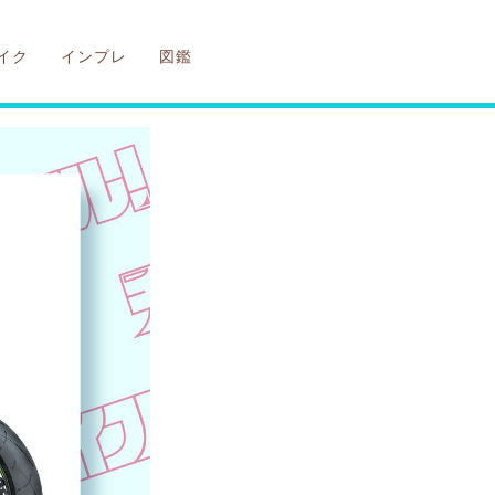
イク
インプレ
図鑑