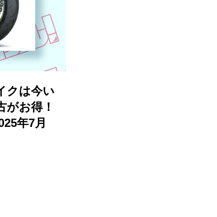
イクは今い
中古がお得！
25年7月