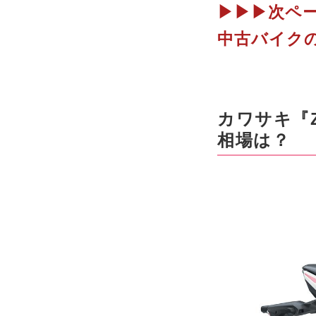
▶▶▶次ペー
中古バイク
カワサキ『Z
相場は？