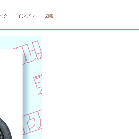
イク
インプレ
図鑑