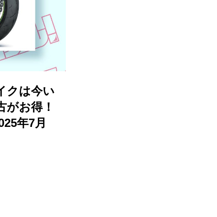
イクは今い
中古がお得！
25年7月