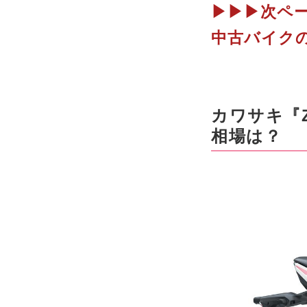
▶▶▶次ペー
中古バイク
カワサキ『Z
相場は？