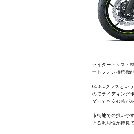
ライダーアシスト
ートフォン接続機
650ccクラスと
のでライディングポ
ダーでも安心感が
市街地での扱いや
きる汎用性が特長