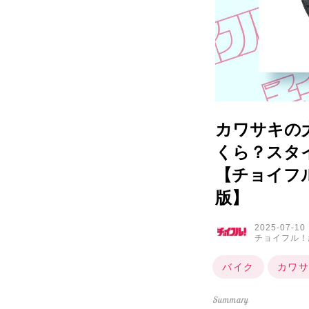
カワサキの
くら？スタイ
【チョイフル
版】
2025-07-10
チョイフル！
バイク
カワサ