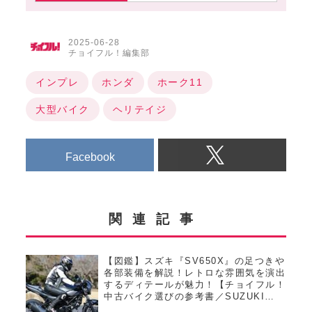
2025-06-28
チョイフル！編集部
インプレ
ホンダ
ホーク11
大型バイク
ヘリテイジ
Facebook
関連記事
【図鑑】スズキ『SV650X』の足つきや
各部装備を解説！レトロな雰囲気を演出
するディテールが魅力！【チョイフル！
中古バイク選びの参考書／SUZUKI
SV650X（2018）】