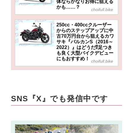
体ならかなりお得に狙える
かも……？
choifull.bike
250cc・400ccクルーザー
からのステップアップに中
古70万円台から狙えるカワ
サキ『バルカンS（2016～
2022）』はどうだ⁉足つき
も良く大型バイクデビュー
にもおすすめ！
choifull.bike
SNS『X』でも発信中です