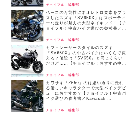
チョイフル！編集部
ベースの万能性にネオレトロ要素をプラ
スしたスズキ『SV650X』はスポーティ
ーな走りが魅力の大型ネイキッド！【チ
ョイフル！中古バイク選びの参考書／
SUZUKI SV650X（2018）】
チョイフル！編集部
カフェレーサースタイルのスズキ
『SV650X』の中古バイクはいくらで買
える？値段は『SV650』と同じくらい
だけど……【チョイフル！おすすめ中古
バイク価格リサーチ／2025年7月版】
チョイフル！編集部
カワサキ『Z650』のは思い通りに走れ
る優しいキャラクターで大型バイクデビ
ューにおすすめ？【チョイフル！中古バ
イク選びの参考書／Kawasaki
Z650（2020）】
チョイフル！編集部