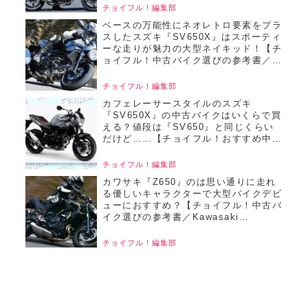
チョイフル！編集部
ベースの万能性にネオレトロ要素をプラ
スしたスズキ『SV650X』はスポーティ
ーな走りが魅力の大型ネイキッド！【チ
ョイフル！中古バイク選びの参考書／
SUZUKI SV650X（2018）】
チョイフル！編集部
カフェレーサースタイルのスズキ
『SV650X』の中古バイクはいくらで買
える？値段は『SV650』と同じくらい
だけど……【チョイフル！おすすめ中古
バイク価格リサーチ／2025年7月版】
チョイフル！編集部
カワサキ『Z650』のは思い通りに走れ
る優しいキャラクターで大型バイクデビ
ューにおすすめ？【チョイフル！中古バ
イク選びの参考書／Kawasaki
Z650（2020）】
チョイフル！編集部