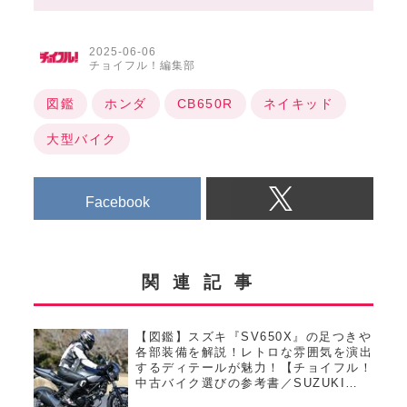
2025-06-06
チョイフル！編集部
図鑑
ホンダ
CB650R
ネイキッド
大型バイク
Facebook
関連記事
【図鑑】スズキ『SV650X』の足つきや
各部装備を解説！レトロな雰囲気を演出
するディテールが魅力！【チョイフル！
中古バイク選びの参考書／SUZUKI
SV650X（2018）】