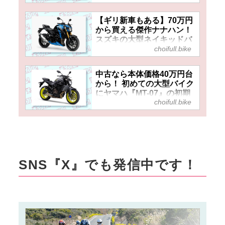
各種ツーリング向け装備も
アツい！
【ギリ新車もある】70万円
から買える傑作ナナハン！
スズキの大型ネイキッドバ
choifull.bike
イク『GSX-S750』は今な
ら意外とお得かも……？
中古なら本体価格40万円台
から！ 初めての大型バイク
にヤマハ『MT-07』の初期
choifull.bike
型はどうだ⁉ 現在の中古車
価格や相場をピックアッ
プ！
SNS『X』でも発信中です！