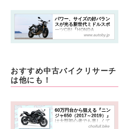
パワー、サイズの好バラン
スが光る新世代ミドルスポ
ーツCB!『HONDA
www.autoby.jp
CB650R』（2019年）【試
乗インプレ・車両解説】 -
webオートバイ
おすすめ中古バイクリサーチ
は他にも！
60万円台から狙える『ニン
ジャ650（2017～2019）』
は大型初心者でも楽しくて
choifull.bike
扱い易い！ETC標準装備や