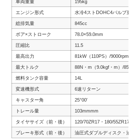
車両重量
195kg
エンジン形式
水冷4ストDOHC4バルブ並列3
総排気量
845cc
ボア×ストローク
78.0×59.0mm
圧縮比
11.5
最高出力
81kW（110PS）/9000rpm
最大トルク
88N・m（9.0kgf・m）/8500rp
燃料タンク容量
14L
変速機形式
6速リターン
キャスター角
25°00′
トレール量
103mmmm
タイヤサイズ（前・後）
120/70ZR17・180/55ZR17
ブレーキ形式（前・後）
油圧式ダブルディスク・油圧