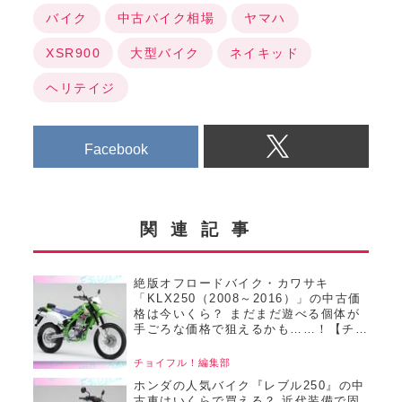
バイク
中古バイク相場
ヤマハ
XSR900
大型バイク
ネイキッド
ヘリテイジ
Facebook
関連記事
絶版オフロードバイク・カワサキ
「KLX250（2008～2016）」の中古価
格は今いくら？ まだまだ遊べる個体が
手ごろな価格で狙えるかも……！【チョ
イフル！おすすめ中古バイク価格リサー
チ／22025年8月版】
チョイフル！編集部
ホンダの人気バイク『レブル250』の中
古車はいくらで買える？ 近代装備で固