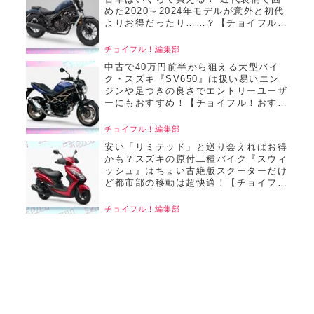
めた2020～2024年モデルが意外と初代
よりお得だったり……？【チョイフル！
おすすめ中古バイク価格リサーチ／
2025年6月版】
チョイフル！編集部
中古で40万円前半から狙える大型バイ
ク・スズキ『SV650』は扱い易いエン
ジンや足つきの良さでエントリーユーザ
ーにもおすすめ！【チョイフル！おすす
め中古バイク価格リサーチ／2025年6月
版】
チョイフル！編集部
安い「リミテッド」と巡り会えればお得
かも？スズキの原付二種バイク『スウィ
ッシュ』はちょい古絶版スクーターだけ
ど都市部の移動は超快適！【チョイフ
ル！おすすめ中古バイク価格リサーチ／
2025年6月版】
チョイフル！編集部