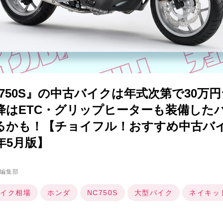
750S』の中古バイクは年式次第で30万円
以降はETC・グリップヒーターも装備した
るかも！【チョイフル！おすすめ中古バ
5年5月版】
編集部
イク相場
ホンダ
NC750S
大型バイク
ネイキッ