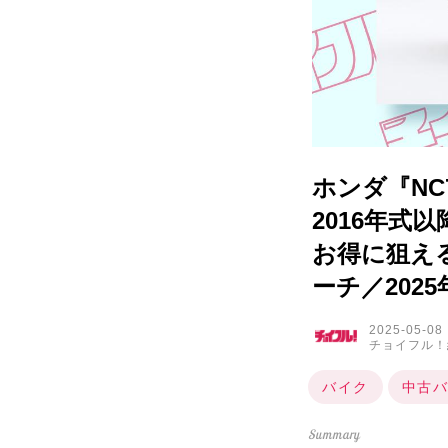
ホンダ『NC
2016年式
お得に狙え
ーチ／202
2025-05-08
チョイフル！
バイク
中古バ