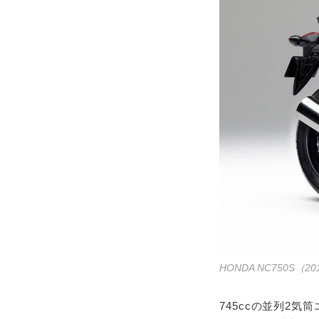
HONDA NC750S（
745ccの並列2