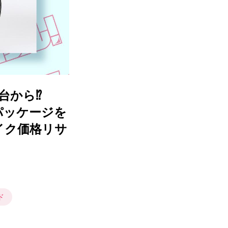
台から⁉
パッケージを
イク価格リサ
ド