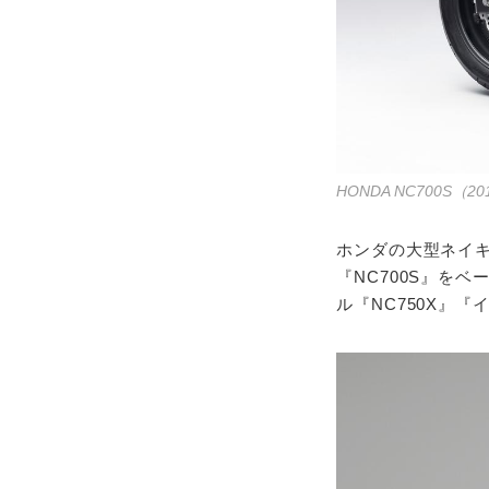
HONDA NC700S（
ホンダの大型ネイキッ
『NC700S』を
ル『NC750X』