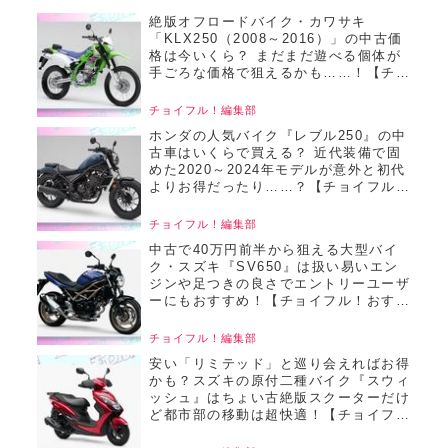
絶版オフロードバイク・カワサキ
「KLX250（2008～2016）」の中古価
格は今いくら？ まだまだ遊べる個体が
手ごろな価格で狙えるかも……！【チョ
イフル！おすすめ中古バイク価格リサー
チ／22025年8月版】
チョイフル！編集部
ホンダの人気バイク『レブル250』の中
古車はいくらで買える？ 近代装備で固
めた2020～2024年モデルが意外と初代
よりお得だったり……？【チョイフル！
おすすめ中古バイク価格リサーチ／
2025年6月版】
チョイフル！編集部
中古で40万円前半から狙える大型バイ
ク・スズキ『SV650』は扱い易いエン
ジンや足つきの良さでエントリーユーザ
ーにもおすすめ！【チョイフル！おすす
め中古バイク価格リサーチ／2025年6月
版】
チョイフル！編集部
安い「リミテッド」と巡り会えればお得
かも？スズキの原付二種バイク『スウィ
ッシュ』はちょい古絶版スクーターだけ
ど都市部の移動は超快適！【チョイフ
ル！おすすめ中古バイク価格リサーチ／