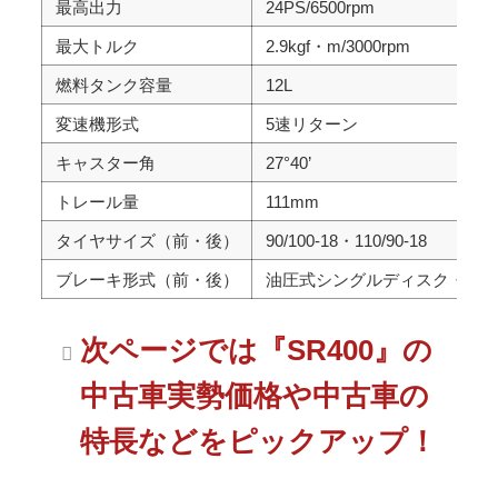
最高出力
24PS/6500rpm
最大トルク
2.9kgf・m/3000rpm
燃料タンク容量
12L
変速機形式
5速リターン
キャスター角
27°40’
トレール量
111mm
タイヤサイズ（前・後）
90/100-18・110/90-18
ブレーキ形式（前・後）
油圧式シングルディスク・機
次ページでは『SR400』の
中古車実勢価格や中古車の
特長などをピックアップ！