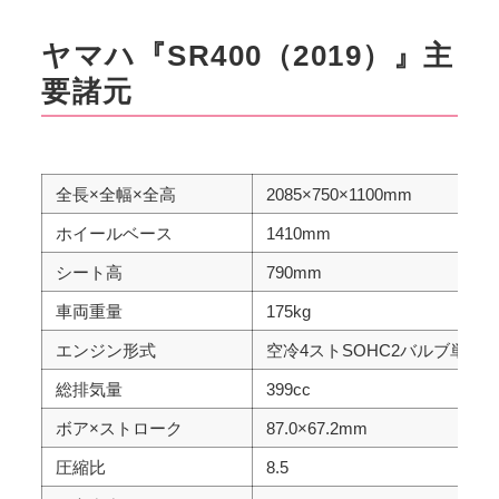
ヤマハ『SR400（2019）』主
要諸元
全長×全幅×全高
2085×750×1100mm
ホイールベース
1410mm
シート高
790mm
車両重量
175kg
エンジン形式
空冷4ストSOHC2バルブ単気
総排気量
399cc
ボア×ストローク
87.0×67.2mm
圧縮比
8.5