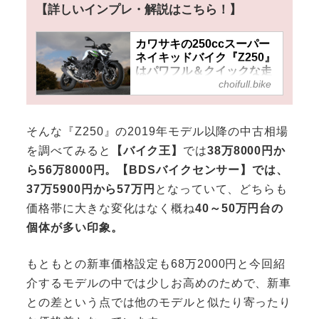
【詳しいインプレ・解説はこちら！】
カワサキの250ccスーパー
ネイキッドバイク『Z250』
はパワフル＆クイックな走
choifull.bike
りでツーリングも街乗りも
充実！
そんな『Z250』の2019年モデル以降の中古相場
を調べてみると
【バイク王】
では
38万8000円か
ら56万8000円。【BDSバイクセンサー】では、
37万5900円から57万円
となっていて、どちらも
価格帯に大きな変化はなく概ね
40～50万円台の
個体が多い印象。
もともとの新車価格設定も68万2000円と今回紹
介するモデルの中では少しお高めのためで、新車
との差という点では他のモデルと似たり寄ったり