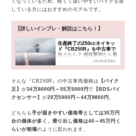
くなっているため、軽くて扱いやすいバイクを探
している方にはおすすめのモデルです。
【詳しいインプレ・解説はこちら！】
生産終了の250ccネイキッ
ド『CB250R』を中古車で
狙うなら？ 価格重視なら最
初期の2018年モデルもおす
choifull.bike
すめ！
そんな『CB250R』の中古車両価格は
【バイク
王】
が
34万8000円～55万5000円
で
【BDSバイ
クセンサー】
が
29万5900円～44万8800円
。
どちらも
手が届きやすい価格帯としては30万円
台の個体が多く、乗り出し価格は40～45万円く
らいが相場
のように思われます。