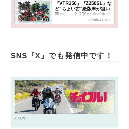
『VTR250』『Z250SL』な
ど“ちょい古”絶版車が狙い
目か……？ 250ccネイキッ
ドバイクは海外モデルも中
choifull.bike
古なら手ごろな投資で乗り
出せる！
SNS『X』でも発信中です！
x.com