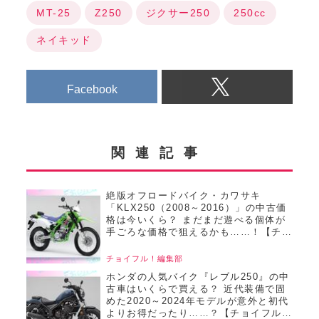
MT-25
Z250
ジクサー250
250cc
ネイキッド
Facebook
関連記事
絶版オフロードバイク・カワサキ
「KLX250（2008～2016）」の中古価
格は今いくら？ まだまだ遊べる個体が
手ごろな価格で狙えるかも……！【チョ
イフル！おすすめ中古バイク価格リサー
チ／22025年8月版】
チョイフル！編集部
ホンダの人気バイク『レブル250』の中
古車はいくらで買える？ 近代装備で固
めた2020～2024年モデルが意外と初代
よりお得だったり……？【チョイフル！