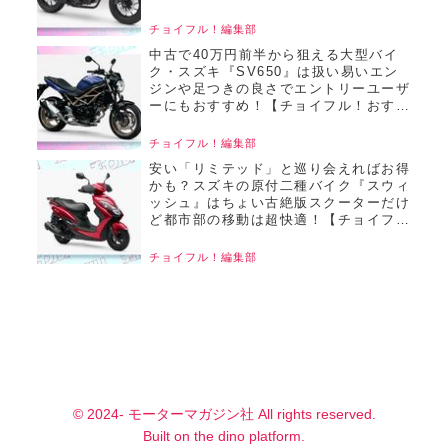
おすすめ中古バイク価格リサーチ／
2025年6月版】
チョイフル！編集部
中古で40万円前半から狙える大型バイ
ク・スズキ『SV650』は扱い易いエン
ジンや足つきの良さでエントリーユーザ
ーにもおすすめ！【チョイフル！おすす
め中古バイク価格リサーチ／2025年6月
版】
チョイフル！編集部
安い「リミテッド」と巡り会えればお得
かも？スズキの原付二種バイク『スウィ
ッシュ』はちょい古絶版スクーターだけ
ど都市部の移動は超快適！【チョイフ
ル！おすすめ中古バイク価格リサーチ／
2025年6月版】
チョイフル！編集部
© 2024- モーターマガジン社 All rights reserved.
Built on
the dino platform
.