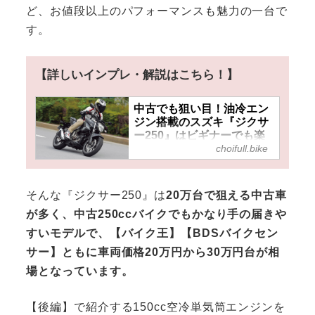
ど、お値段以上のパフォーマンスも魅力の一台で
す。
【詳しいインプレ・解説はこちら！】
中古でも狙い目！油冷エン
ジン搭載のスズキ『ジクサ
ー250』はビギナーでも楽
choifull.bike
しく扱い易い軽量250ccネ
イキッドバイク！
そんな『ジクサー250』は
20万台で狙える中古車
が多く、中古250ccバイクでもかなり手の届きや
すいモデルで、【バイク王】【BDSバイクセン
サー】ともに車両価格20万円から30万円台が相
場となっています。
【後編】で紹介する150cc空冷単気筒エンジンを