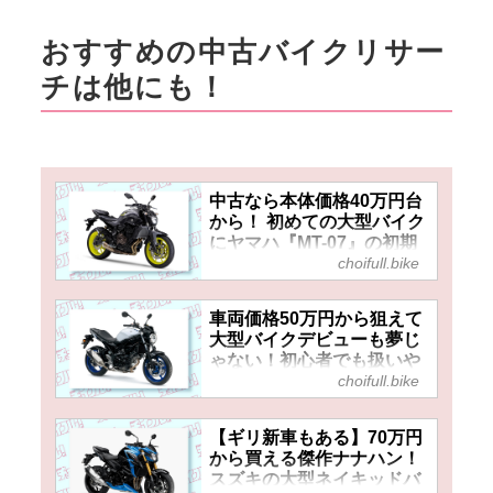
おすすめの中古バイクリサー
チは他にも！
中古なら本体価格40万円台
から！ 初めての大型バイク
にヤマハ『MT-07』の初期
choifull.bike
型はどうだ⁉ 現在の中古車
価格や相場をピックアッ
プ！
車両価格50万円から狙えて
大型バイクデビューも夢じ
ゃない！初心者でも扱いや
すいスズキ『SV650（2016
choifull.bike
～2018）』の中古車価格や
相場はいくら？
【ギリ新車もある】70万円
から買える傑作ナナハン！
スズキの大型ネイキッドバ