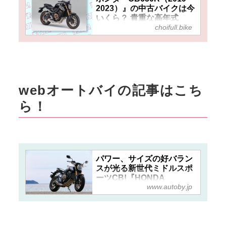
2023）』の中古バイクは今
いくら？ 貴重な高年式
choifull.bike
650ccの4気筒大型ネイキッ
ドも前モデルならちょっぴ
りお得！
webオートバイの記事はこち
ら！
パワー、サイズの好バラン
スが光る新世代ミドルスポ
ーツCB!『HONDA
www.autoby.jp
CB650R』（2019年）