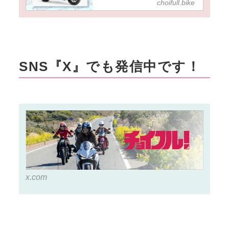
choifull.bike
イク『GSX-S750』は今な
ら意外とお得かも……？
SNS『X』でも発信中です！
x.com