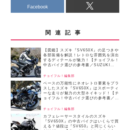
Facebook
関連記事
【図鑑】スズキ『SV650X』の足つきや
各部装備を解説！レトロな雰囲気を演出
するディテールが魅力！【チョイフル！
中古バイク選びの参考書／SUZUKI
SV650X（2018）】
チョイフル！編集部
ベースの万能性にネオレトロ要素をプラ
スしたスズキ『SV650X』はスポーティ
ーな走りが魅力の大型ネイキッド！【チ
ョイフル！中古バイク選びの参考書／
SUZUKI SV650X（2018）】
チョイフル！編集部
カフェレーサースタイルのスズキ
『SV650X』の中古バイクはいくらで買
える？値段は『SV650』と同じくらい