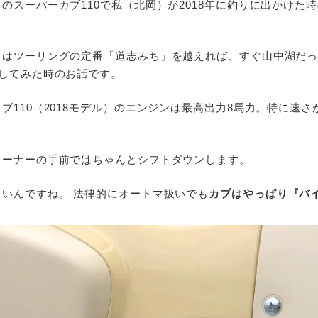
のスーパーカブ110で私（北岡）が2018年に釣りに出かけた
らはツーリングの定番「道志みち」を越えれば、すぐ山中湖だ
試してみた時のお話です。
ブ110（2018モデル）のエンジンは最高出力8馬力。特に速
コーナーの手前ではちゃんとシフトダウンします。
いんですね。 法律的にオートマ扱いでも
カブはやっぱり『バ