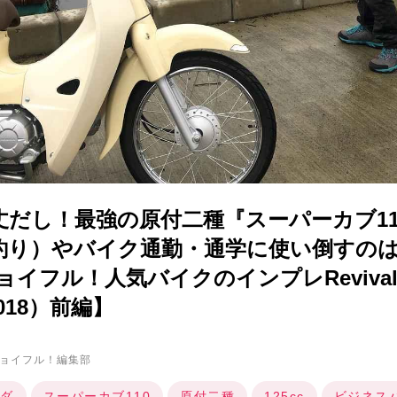
丈だし！最強の原付二種『スーパーカブ11
釣り）やバイク通勤・通学に使い倒すの
ョイフル！人気バイクのインプレRevival／
2018）前編】
ョイフル！編集部
ダ
スーパーカブ110
原付二種
125cc
ビジネス