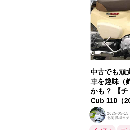
中古でも頑
車を趣味（
かも？ 【チ
Cub 110（
2025-05-15
北岡博樹＠チ
インプレ
ホン