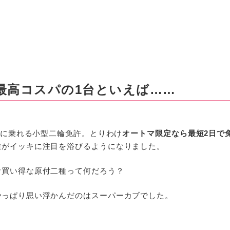
最高コスパの1台といえば……
イクに乗れる小型二輪免許。とりわけ
オートマ限定なら最短2日で
種がイッキに注目を浴びるようになりました。
お買い得な原付二種って何だろう？
やっぱり思い浮かんだのはスーパーカブでした。