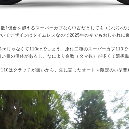
台数1億台を超えるスーパーカブなら中古だとしてもエンジンの
いてデザインはタイムレスなので2025年の今でもおしゃれに
0ccじゃなくて110ccでしょう。原付二種のスーパーカブ110
ら狙い目の個体があるし、なにより台数（タマ数）が多くて選択
110はクラッチが無いから、先に言ったオートマ限定の小型普