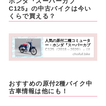
ホンダ『スーパーカブ
最短2日で取得できる原付二種
のバイク免許「小型限定普通二
C125』の中古バイクは今い
輪免許（AT限定）」で乗れるプ
くらで買える？
レミアムバイク『スーパーカブ
C125』を中古で乗るという選
択……実はわりと賢いかも？
▶▶▶『チョイフル！』の公式
Ｘ（旧Twitter）はこちら！
人気の原付二種コミュータ
ー・ホンダ『スーパーカブ
C125（2018～2020）』は
choifull.bike
今いくらで買える？中古バ
イクの相場をリサーチ！
【チョイフル！おすすめ中
古バイク価格リサーチ／
2025年2月版】 - チョイフ
ル！
おすすめの原付2種バイク中
2018年にホンダから発売された
原付二種モデル『スーパーカブ
古車情報は他にも！
C125』の2018～2020年モデル
の中古車はいくらで買る？
2025年2月時点での中古車実勢