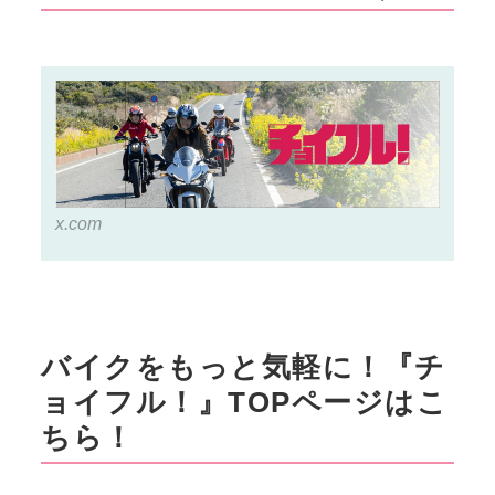
として復活した125ccの人気レ
Twitter）はこちら！
ジャーバイク『モンキー125』
の2018～2020年モデルの中古
車はいくらで買える？2024年
11月時点での中古車実勢価格や
バイク選びの特徴をリサーチし
ます！▶▶▶『チョイフル！』
の公式Ｘ（旧Twitter）はこち
ら！
x.com
バイクをもっと気軽に！『チ
ョイフル！』TOPページはこ
ちら！