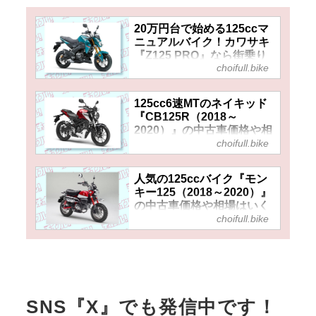
価格や中古車の特徴をリサーチ
します！▶▶▶『チョイフ
20万円台で始める125ccマ
ル！』の公式Ｘ（旧Twitter）は
ニュアルバイク！カワサキ
こちら！
『Z125 PRO』なら街乗り
choifull.bike
からツーリングまでスポー
ティーに楽しめる！【チョ
イフル！おすすめの中古バ
125cc6速MTのネイキッド
イク価格価格リサーチ／
『CB125R（2018～
2025年2月版】 - チョイフ
2020）』の中古車価格や相
ル！
choifull.bike
場はいくら？ 維持費も安い
カワサキが2016年に発売した
し、初期型なら総額30万円
125ccのネイキッドスポーツモ
アンダーの車両も!?【チョ
人気の125ccバイク『モン
デル『Z125 PRO』は今いくら
イフル！おすすめ中古バイ
キー125（2018～2020）』
ク価格リサーチ／2024年10
で買える？2025年2月時点での
の中古車価格や相場はいく
月版】 - チョイフル！
中古車実勢価格やバイク選びの
choifull.bike
ら？ 初期型でも可愛いデザ
特長をリサーチします！
新世代CBシリーズの125ccモデ
インとレジャーで遊べる楽
▶▶▶『チョイフル！』の公式
ルとして2018年に登場した
しさに変わりなし！【チョ
Ｘ（旧Twitter）はこちら！
『CB125R』はいくらで買え
イフル！おすすめ中古バイ
ク価格リサーチ／2024年11
る？ 2024年10月時点での中古
月版】 - チョイフル！
車実勢価格やバイク選びの特徴
をリサーチします。▶▶▶『チ
SNS『X』でも発信中です！
2018年に「モンキー」ブランド
ョイフル！』の公式Ｘ（旧