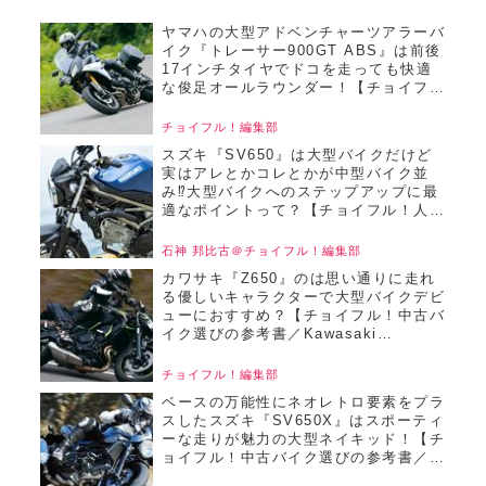
ヤマハの大型アドベンチャーツアラーバ
イク『トレーサー900GT ABS』は前後
17インチタイヤでドコを走っても快適
な俊足オールラウンダー！【チョイフ
ル！中古バイク選びの参考書／
YAMAHA TRACER900GT
チョイフル！編集部
ABS（2018）】
スズキ『SV650』は大型バイクだけど
実はアレとかコレとかが中型バイク並
み⁉大型バイクへのステップアップに最
適なポイントって？【チョイフル！人気
バイクインプレRevival／SUZUKI
SV650（2023）】
石神 邦比古＠チョイフル！編集部
カワサキ『Z650』のは思い通りに走れ
る優しいキャラクターで大型バイクデビ
ューにおすすめ？【チョイフル！中古バ
イク選びの参考書／Kawasaki
Z650（2020）】
チョイフル！編集部
ベースの万能性にネオレトロ要素をプラ
スしたスズキ『SV650X』はスポーティ
ーな走りが魅力の大型ネイキッド！【チ
ョイフル！中古バイク選びの参考書／
SUZUKI SV650X（2018）】