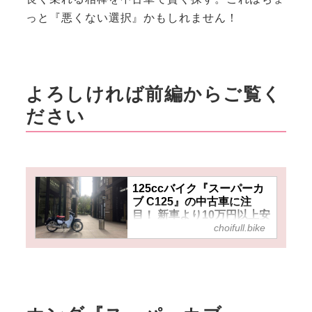
っと『悪くない選択』かもしれません！
よろしければ前編からご覧く
ださい
125ccバイク『スーパーカ
ブ C125』の中古車に注
目！ 新車より10万円以上安
choifull.bike
いけど綺麗なバイクが多い
し、原付二種のAT免許でも
乗れる！ 【人気バイクのイ
ンプレRevival／スーパーカ
ブ C125（2018）前編】 -
チョイフル！