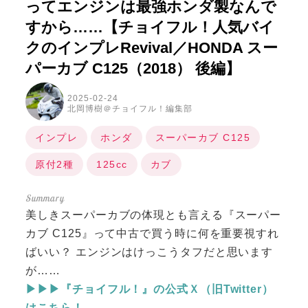
ってエンジンは最強ホンダ製なんで
すから……【チョイフル！人気バイ
クのインプレRevival／HONDA スー
パーカブ C125（2018） 後編】
2025-02-24
北岡博樹＠チョイフル！編集部
インプレ
ホンダ
スーパーカブ C125
原付2種
125cc
カブ
美しきスーパーカブの体現とも言える『スーパー
カブ C125』って中古で買う時に何を重要視すれ
ばいい？ エンジンはけっこうタフだと思います
が……
▶▶▶『チョイフル！』の公式Ｘ（旧Twitter）
はこちら！