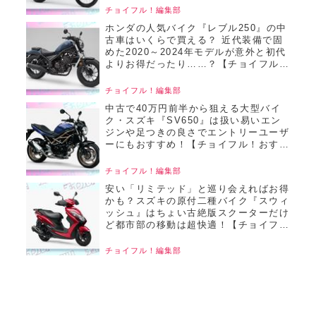
チ／22025年8月版】
チョイフル！編集部
ホンダの人気バイク『レブル250』の中
古車はいくらで買える？ 近代装備で固
めた2020～2024年モデルが意外と初代
よりお得だったり……？【チョイフル！
おすすめ中古バイク価格リサーチ／
2025年6月版】
チョイフル！編集部
中古で40万円前半から狙える大型バイ
ク・スズキ『SV650』は扱い易いエン
ジンや足つきの良さでエントリーユーザ
ーにもおすすめ！【チョイフル！おすす
め中古バイク価格リサーチ／2025年6月
版】
チョイフル！編集部
安い「リミテッド」と巡り会えればお得
かも？スズキの原付二種バイク『スウィ
ッシュ』はちょい古絶版スクーターだけ
ど都市部の移動は超快適！【チョイフ
ル！おすすめ中古バイク価格リサーチ／
2025年6月版】
チョイフル！編集部