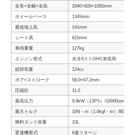
全長×全幅×全高
2040×820×1055mm
ホイールベース
1345mm
最低地上高
141mm
シート高
815mm
車両重量
127kg
エンジン形式
水冷4ストOHC単気筒
総排気量
124cc
ボア×ストローク
58.0×47.2mm
圧縮比
11.0
最高出力
9.8kW（13PS）/10000rpm
最大トルク
10N・m（1.0kgf・m）/8000rp
燃料タンク容量
10L
変速機形式
6速リターン