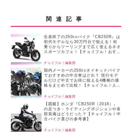
関連記事
生産終了の250ccバイク『CB250R』は
初代モデルなら30万円台で狙える！街
乗りからツーリングまで広く使えるネオ
スポーツカフェ！【チョイフル！おすす
め中古バイク価格リサーチ／2025年5月
版】
チョイフル！編集部
国内メーカーの250ccネイキッドバイク
でおすすめの中古車はどれ？ 現行モデ
ルだけど中古でお得に狙える4機種の価
格をまとめて比較！【チョイフル！人気
中古バイクの相場比較／250ccネイキッ
ドバイク編／2025年4月版 前編】
チョイフル！編集部
【図鑑】ホンダ『CB250R（2018）』
の足つき・ライディングポジションや各
部装備はどうだった？【チョイフル！中
古バイク選びの参考書】
チョイフル！編集部