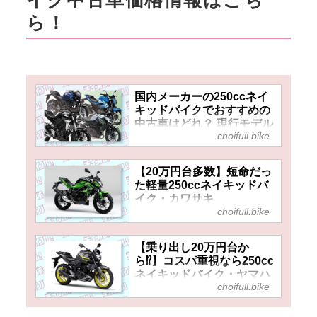
イク中古車価格情報はこち
ら！
国内メーカーの250ccネイ
キッドバイクでおすすめの
中古車はどれ？ 現行モデル
choifull.bike
だけど中古でお得に狙える
4機種の価格をまとめて比
較！
【20万円台多数】短命だっ
た軽量250ccネイキッドバ
イク・カワサキ
choifull.bike
『Z250SL』だけど中古は
かなりリーズナブルに狙え
てデビューにおすすめ！
【乗り出し20万円台か
ら⁉】コスパ重視なら250cc
ネイキッドバイク・ヤマハ
choifull.bike
『MT-25（2016～2019）』
でバイクデビューもアリ！